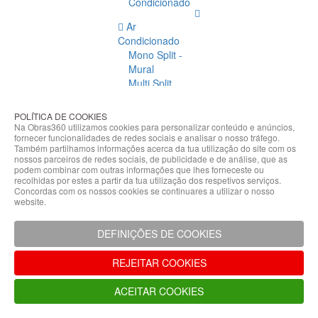
Condicionado
Ar
Condicionado
Mono Split -
Mural
Multi Split
Acessórios
Ar
POLÍTICA DE COOKIES
Condicionado
Na Obras360 utilizamos cookies para personalizar conteúdo e anúncios,
fornecer funcionalidades de redes sociais e analisar o nosso tráfego.
Acessórios
Também partilhamos informações acerca da tua utilização do site com os
Climatização
nossos parceiros de redes sociais, de publicidade e de análise, que as
podem combinar com outras informações que lhes forneceste ou
Acessórios
recolhidas por estes a partir da tua utilização dos respetivos serviços.
Concordas com os nossos cookies se continuares a utilizar o nosso
Climatização
website.
Bombas
Hidráulicas
DEFINIÇÕES DE COOKIES
Controladores
Fixações e
REJEITAR COOKIES
Acessórios
Isolamento
ACEITAR COOKIES
para
Tubagem