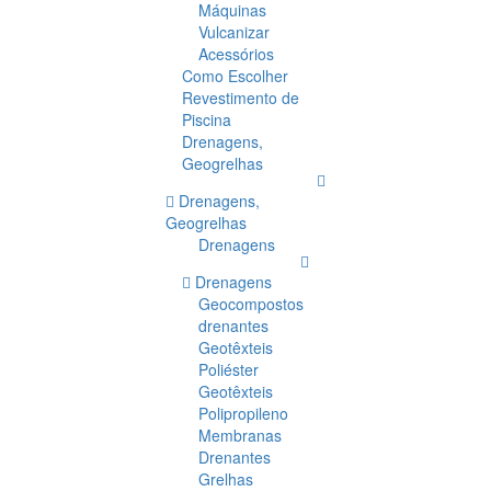
Máquinas
Vulcanizar
Acessórios
Como Escolher
Revestimento de
Piscina
Drenagens,
Geogrelhas
Drenagens,
Geogrelhas
Drenagens
Drenagens
Geocompostos
drenantes
Geotêxteis
Poliéster
Geotêxteis
Polipropileno
Membranas
Drenantes
Grelhas