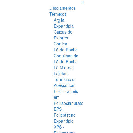
Isolamentos
Térmicos
Argila
Expandida
Caixas de
Estores
Cortiça
Lã de Rocha
Coquilhas de
Lã de Rocha
Lã Mineral
Lajetas
Térmicas e
Acessórios
PIR - Painéis
em
Poliisocianurato
EPS -
Poliestireno
Expandido
XPS -
Poliestireno