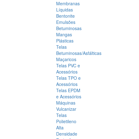
Membranas
Líquidas
Bentonite
Emulsões
Betuminosas
Mangas
Plásticas
Telas
Betuminosas/Asfálticas
Maçaricos
Telas PVC e
Acessórios
Telas TPO e
Acessórios
Telas EPDM
e Acessórios
Máquinas
Vulcanizar
Telas
Polietileno
Alta
Densidade