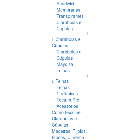
Sandwich
Membranas
Transpirantes
Claraboias e
Cúpulas
Claraboias e
Cúpulas
Claraboias e
Cúpulas
Maydisa
Telhas
Telhas
Telhas
Cerâmicas
Tectum Pro
Acessórios
Como Escolher
Claraboias e
Cúpulas
Madeiras, Tijolos,
Blocos, Cimento