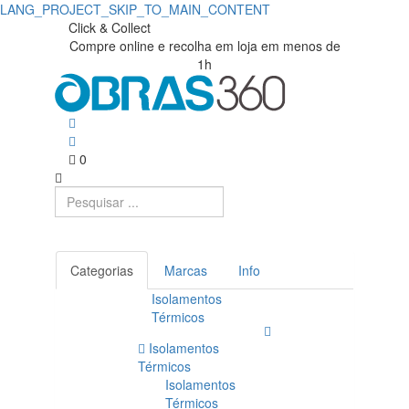
LANG_PROJECT_SKIP_TO_MAIN_CONTENT
Fachadas
Obras360
Click & Collect
Compre online e recolha em loja em menos de
|
Ventiladas
1h
Loja
|
de
Obras360
Materiais
0
de
Construção
Categorias
Marcas
Info
Isolamentos
Térmicos
Isolamentos
Térmicos
Isolamentos
Térmicos