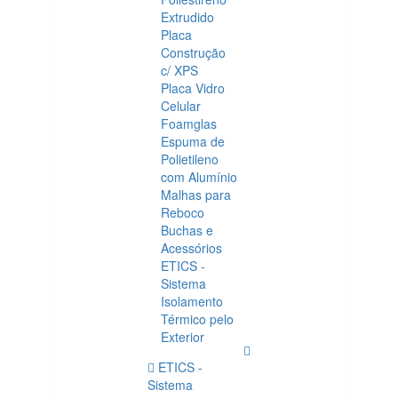
Extrudido
Placa
Construção
c/ XPS
Placa Vidro
Celular
Foamglas
Espuma de
Polietileno
com Alumínio
Malhas para
Reboco
Buchas e
Acessórios
ETICS -
Sistema
Isolamento
Térmico pelo
Exterior
ETICS -
Sistema