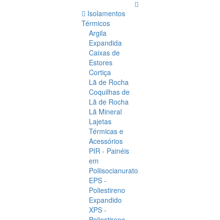
Isolamentos
Térmicos
Argila
Expandida
Caixas de
Estores
Cortiça
Lã de Rocha
Coquilhas de
Lã de Rocha
Lã Mineral
Lajetas
Térmicas e
Acessórios
PIR - Painéis
em
Poliisocianurato
EPS -
Poliestireno
Expandido
XPS -
Poliestireno