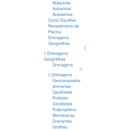
Máquinas
Vulcanizar
Acessórios
Como Escolher
Revestimento de
Piscina
Drenagens,
Geogrelhas
Drenagens,
Geogrelhas
Drenagens
Drenagens
Geocompostos
drenantes
Geotêxteis
Poliéster
Geotêxteis
Polipropileno
Membranas
Drenantes
Grelhas