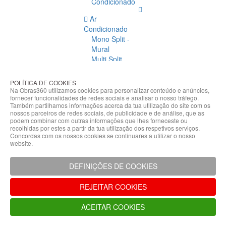
Condicionado
Ar
Condicionado
Mono Split -
Mural
Multi Split
Acessórios
Ar
POLÍTICA DE COOKIES
Condicionado
Na Obras360 utilizamos cookies para personalizar conteúdo e anúncios,
fornecer funcionalidades de redes sociais e analisar o nosso tráfego.
Acessórios
Também partilhamos informações acerca da tua utilização do site com os
Climatização
nossos parceiros de redes sociais, de publicidade e de análise, que as
podem combinar com outras informações que lhes forneceste ou
Acessórios
recolhidas por estes a partir da tua utilização dos respetivos serviços.
Concordas com os nossos cookies se continuares a utilizar o nosso
Climatização
website.
Bombas
Hidráulicas
DEFINIÇÕES DE COOKIES
Controladores
Fixações e
REJEITAR COOKIES
Acessórios
Isolamento
ACEITAR COOKIES
para
Tubagem