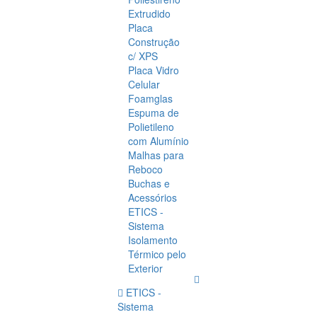
Extrudido
Placa
Construção
c/ XPS
Placa Vidro
Celular
Foamglas
Espuma de
Polietileno
com Alumínio
Malhas para
Reboco
Buchas e
Acessórios
ETICS -
Sistema
Isolamento
Térmico pelo
Exterior
ETICS -
Sistema