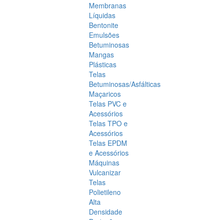
Membranas
Líquidas
Bentonite
Emulsões
Betuminosas
Mangas
Plásticas
Telas
Betuminosas/Asfálticas
Maçaricos
Telas PVC e
Acessórios
Telas TPO e
Acessórios
Telas EPDM
e Acessórios
Máquinas
Vulcanizar
Telas
Polietileno
Alta
Densidade