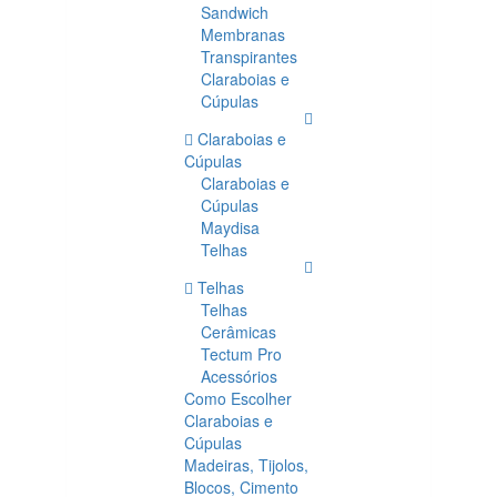
Sandwich
Membranas
Transpirantes
Claraboias e
Cúpulas
Claraboias e
Cúpulas
Claraboias e
Cúpulas
Maydisa
Telhas
Telhas
Telhas
Cerâmicas
Tectum Pro
Acessórios
Como Escolher
Claraboias e
Cúpulas
Madeiras, Tijolos,
Blocos, Cimento