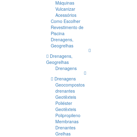
Máquinas
Vulcanizar
Acessórios
Como Escolher
Revestimento de
Piscina
Drenagens,
Geogrelhas
Drenagens,
Geogrelhas
Drenagens
Drenagens
Geocompostos
drenantes
Geotêxteis
Poliéster
Geotêxteis
Polipropileno
Membranas
Drenantes
Grelhas