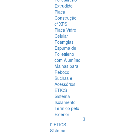
Extrudido
Placa
Construção
c/ XPS
Placa Vidro
Celular
Foamglas
Espuma de
Polietileno
com Alumínio
Malhas para
Reboco
Buchas e
Acessórios
ETICS -
Sistema
Isolamento
Térmico pelo
Exterior
ETICS -
Sistema