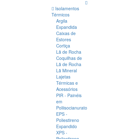
Isolamentos
Térmicos
Argila
Expandida
Caixas de
Estores
Cortiça
Lã de Rocha
Coquilhas de
Lã de Rocha
Lã Mineral
Lajetas
Térmicas e
Acessórios
PIR - Painéis
em
Poliisocianurato
EPS -
Poliestireno
Expandido
XPS -
Poliestireno