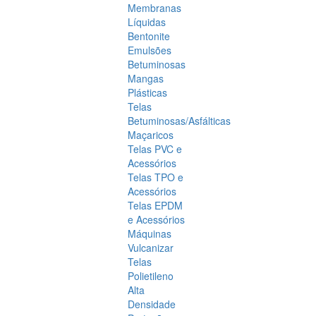
Membranas
Líquidas
Bentonite
Emulsões
Betuminosas
Mangas
Plásticas
Telas
Betuminosas/Asfálticas
Maçaricos
Telas PVC e
Acessórios
Telas TPO e
Acessórios
Telas EPDM
e Acessórios
Máquinas
Vulcanizar
Telas
Polietileno
Alta
Densidade