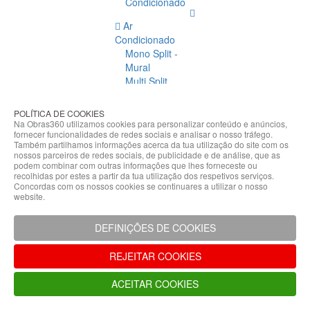
Condicionado
Ar
Condicionado
Mono Split -
Mural
Multi Split
Acessórios
Ar
POLÍTICA DE COOKIES
Condicionado
Na Obras360 utilizamos cookies para personalizar conteúdo e anúncios,
fornecer funcionalidades de redes sociais e analisar o nosso tráfego.
Acessórios
Também partilhamos informações acerca da tua utilização do site com os
Climatização
nossos parceiros de redes sociais, de publicidade e de análise, que as
podem combinar com outras informações que lhes forneceste ou
Acessórios
recolhidas por estes a partir da tua utilização dos respetivos serviços.
Concordas com os nossos cookies se continuares a utilizar o nosso
Climatização
website.
Bombas
Hidráulicas
DEFINIÇÕES DE COOKIES
Controladores
Fixações e
REJEITAR COOKIES
Acessórios
Isolamento
ACEITAR COOKIES
para
Tubagem