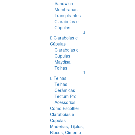
Sandwich
Membranas
Transpirantes
Claraboias e
Cúpulas
Claraboias e
Cúpulas
Claraboias e
Cúpulas
Maydisa
Telhas
Telhas
Telhas
Cerâmicas
Tectum Pro
Acessórios
Como Escolher
Claraboias e
Cúpulas
Madeiras, Tijolos,
Blocos, Cimento