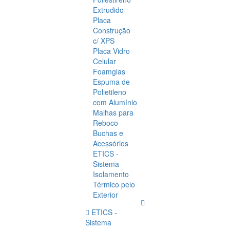
Extrudido
Placa
Construção
c/ XPS
Placa Vidro
Celular
Foamglas
Espuma de
Polietileno
com Alumínio
Malhas para
Reboco
Buchas e
Acessórios
ETICS -
Sistema
Isolamento
Térmico pelo
Exterior
ETICS -
Sistema