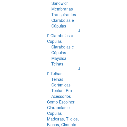
Sandwich
Membranas
Transpirantes
Claraboias e
Cúpulas
Claraboias e
Cúpulas
Claraboias e
Cúpulas
Maydisa
Telhas
Telhas
Telhas
Cerâmicas
Tectum Pro
Acessórios
Como Escolher
Claraboias e
Cúpulas
Madeiras, Tijolos,
Blocos, Cimento