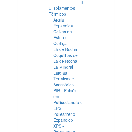
Isolamentos
Térmicos
Argila
Expandida
Caixas de
Estores
Cortiça
Lã de Rocha
Coquilhas de
Lã de Rocha
Lã Mineral
Lajetas
Térmicas e
Acessórios
PIR - Painéis
em
Poliisocianurato
EPS -
Poliestireno
Expandido
XPS -
Poliestireno