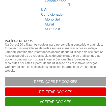
Condicionado
Ar
Condicionado
Mono Split -
Mural
Multi Split
Acessórios
Ar
POLÍTICA DE COOKIES
Condicionado
Na Obras360 utilizamos cookies para personalizar conteúdo e anúncios,
fornecer funcionalidades de redes sociais e analisar o nosso tráfego.
Acessórios
Também partilhamos informações acerca da tua utilização do site com os
Climatização
nossos parceiros de redes sociais, de publicidade e de análise, que as
podem combinar com outras informações que lhes forneceste ou
Acessórios
recolhidas por estes a partir da tua utilização dos respetivos serviços.
Concordas com os nossos cookies se continuares a utilizar o nosso
Climatização
website.
Bombas
Hidráulicas
DEFINIÇÕES DE COOKIES
Controladores
Fixações e
REJEITAR COOKIES
Acessórios
Isolamento
ACEITAR COOKIES
para
Tubagem