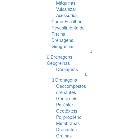
Máquinas
Vulcanizar
Acessórios
Como Escolher
Revestimento de
Piscina
Drenagens,
Geogrelhas
Drenagens,
Geogrelhas
Drenagens
Drenagens
Geocompostos
drenantes
Geotêxteis
Poliéster
Geotêxteis
Polipropileno
Membranas
Drenantes
Grelhas