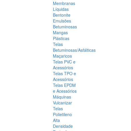
Membranas
Líquidas
Bentonite
Emulsões
Betuminosas
Mangas
Plásticas
Telas
Betuminosas/Asfálticas
Maçaricos
Telas PVC e
Acessórios
Telas TPO e
Acessórios
Telas EPDM
e Acessórios
Máquinas
Vulcanizar
Telas
Polietileno
Alta
Densidade