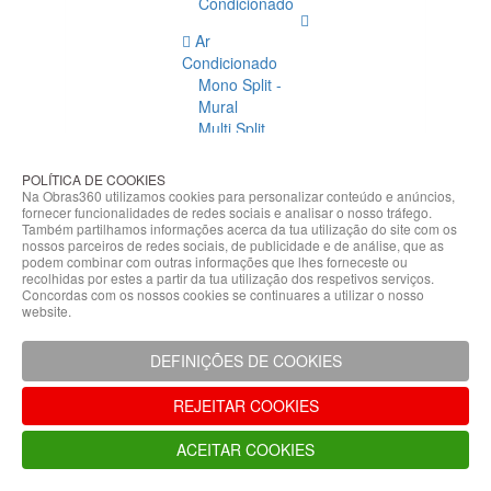
Condicionado
Ar
Condicionado
Mono Split -
Mural
Multi Split
Acessórios
Ar
POLÍTICA DE COOKIES
Condicionado
Na Obras360 utilizamos cookies para personalizar conteúdo e anúncios,
fornecer funcionalidades de redes sociais e analisar o nosso tráfego.
Acessórios
Também partilhamos informações acerca da tua utilização do site com os
Climatização
nossos parceiros de redes sociais, de publicidade e de análise, que as
podem combinar com outras informações que lhes forneceste ou
Acessórios
recolhidas por estes a partir da tua utilização dos respetivos serviços.
Concordas com os nossos cookies se continuares a utilizar o nosso
Climatização
website.
Bombas
Hidráulicas
DEFINIÇÕES DE COOKIES
Controladores
Fixações e
REJEITAR COOKIES
Acessórios
Isolamento
ACEITAR COOKIES
para
Tubagem