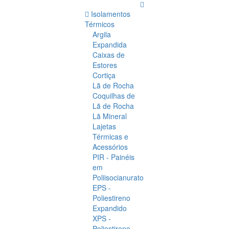
Isolamentos
Térmicos
Argila
Expandida
Caixas de
Estores
Cortiça
Lã de Rocha
Coquilhas de
Lã de Rocha
Lã Mineral
Lajetas
Térmicas e
Acessórios
PIR - Painéis
em
Poliisocianurato
EPS -
Poliestireno
Expandido
XPS -
Poliestireno