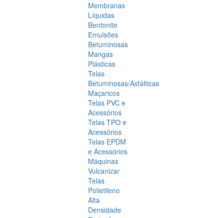
Membranas
Líquidas
Bentonite
Emulsões
Betuminosas
Mangas
Plásticas
Telas
Betuminosas/Asfálticas
Maçaricos
Telas PVC e
Acessórios
Telas TPO e
Acessórios
Telas EPDM
e Acessórios
Máquinas
Vulcanizar
Telas
Polietileno
Alta
Densidade