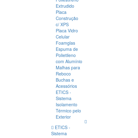
Extrudido
Placa
Construção
c/ XPS
Placa Vidro
Celular
Foamglas
Espuma de
Polietileno
com Alumínio
Malhas para
Reboco
Buchas e
Acessórios
ETICS -
Sistema
Isolamento
Térmico pelo
Exterior
ETICS -
Sistema