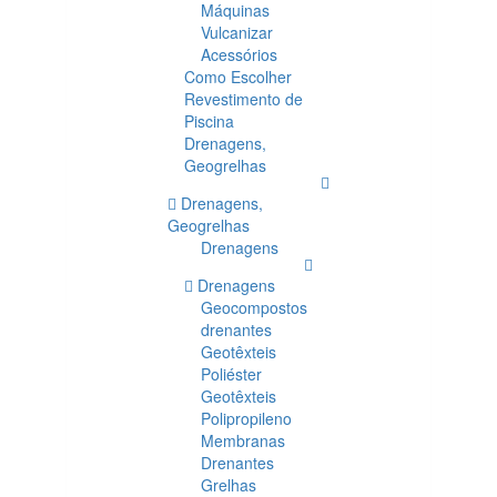
Máquinas
Vulcanizar
Acessórios
Como Escolher
Revestimento de
Piscina
Drenagens,
Geogrelhas
Drenagens,
Geogrelhas
Drenagens
Drenagens
Geocompostos
drenantes
Geotêxteis
Poliéster
Geotêxteis
Polipropileno
Membranas
Drenantes
Grelhas