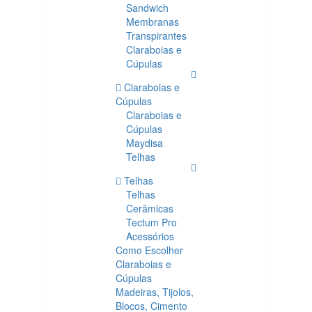
Sandwich
Membranas
Transpirantes
Claraboias e
Cúpulas
Claraboias e
Cúpulas
Claraboias e
Cúpulas
Maydisa
Telhas
Telhas
Telhas
Cerâmicas
Tectum Pro
Acessórios
Como Escolher
Claraboias e
Cúpulas
Madeiras, Tijolos,
Blocos, Cimento