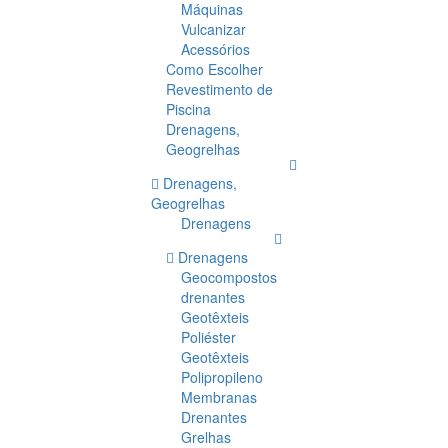
Máquinas
Vulcanizar
Acessórios
Como Escolher
Revestimento de
Piscina
Drenagens,
Geogrelhas
Drenagens,
Geogrelhas
Drenagens
Drenagens
Geocompostos
drenantes
Geotêxteis
Poliéster
Geotêxteis
Polipropileno
Membranas
Drenantes
Grelhas