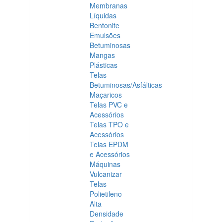
Membranas
Líquidas
Bentonite
Emulsões
Betuminosas
Mangas
Plásticas
Telas
Betuminosas/Asfálticas
Maçaricos
Telas PVC e
Acessórios
Telas TPO e
Acessórios
Telas EPDM
e Acessórios
Máquinas
Vulcanizar
Telas
Polietileno
Alta
Densidade