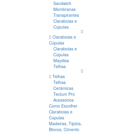
Sandwich
Membranas
Transpirantes
Claraboias e
Cúpulas
Claraboias e
Cúpulas
Claraboias e
Cúpulas
Maydisa
Telhas
Telhas
Telhas
Cerâmicas
Tectum Pro
Acessórios
Como Escolher
Claraboias e
Cúpulas
Madeiras, Tijolos,
Blocos, Cimento