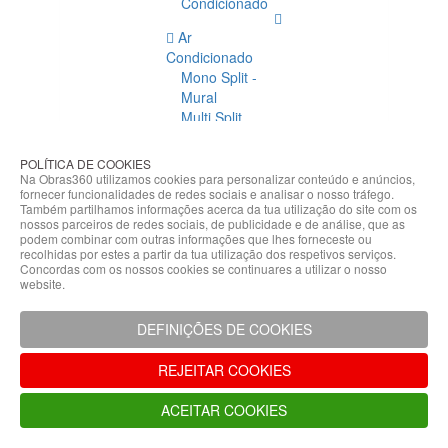
Condicionado
Ar
Condicionado
Mono Split -
Mural
Multi Split
Acessórios
Ar
POLÍTICA DE COOKIES
Condicionado
Na Obras360 utilizamos cookies para personalizar conteúdo e anúncios,
fornecer funcionalidades de redes sociais e analisar o nosso tráfego.
Acessórios
Também partilhamos informações acerca da tua utilização do site com os
Climatização
nossos parceiros de redes sociais, de publicidade e de análise, que as
podem combinar com outras informações que lhes forneceste ou
Acessórios
recolhidas por estes a partir da tua utilização dos respetivos serviços.
Concordas com os nossos cookies se continuares a utilizar o nosso
Climatização
website.
Bombas
Hidráulicas
DEFINIÇÕES DE COOKIES
Controladores
Fixações e
REJEITAR COOKIES
Acessórios
Isolamento
ACEITAR COOKIES
para
Tubagem