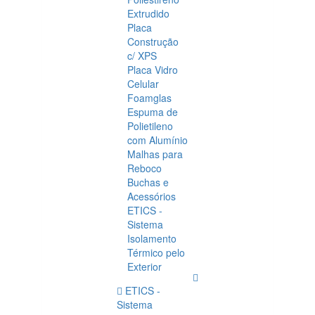
Extrudido
Placa
Construção
c/ XPS
Placa Vidro
Celular
Foamglas
Espuma de
Polietileno
com Alumínio
Malhas para
Reboco
Buchas e
Acessórios
ETICS -
Sistema
Isolamento
Térmico pelo
Exterior
ETICS -
Sistema