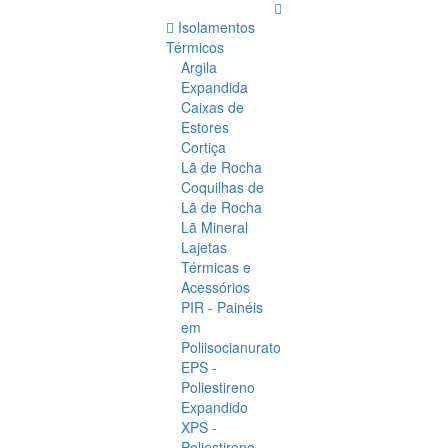
Isolamentos
Térmicos
Argila
Expandida
Caixas de
Estores
Cortiça
Lã de Rocha
Coquilhas de
Lã de Rocha
Lã Mineral
Lajetas
Térmicas e
Acessórios
PIR - Painéis
em
Poliisocianurato
EPS -
Poliestireno
Expandido
XPS -
Poliestireno