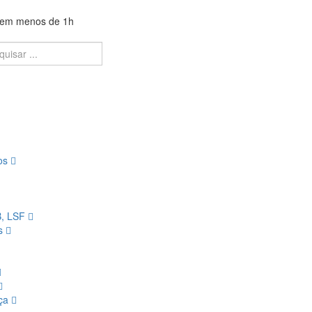
a em menos de 1h
ios
B, LSF
os
nça