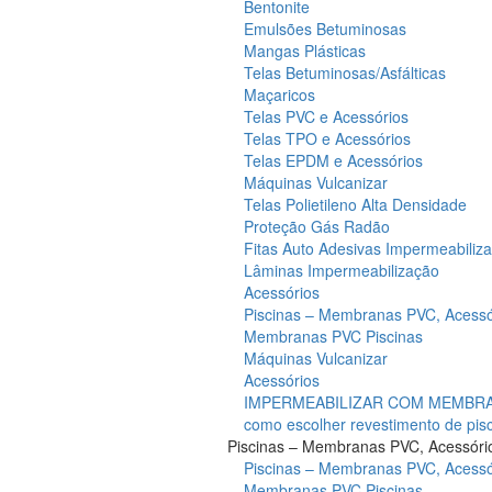
Bentonite
Emulsões Betuminosas
Mangas Plásticas
Telas Betuminosas/Asfálticas
Maçaricos
Telas PVC e Acessórios
Telas TPO e Acessórios
Telas EPDM e Acessórios
Máquinas Vulcanizar
Telas Polietileno Alta Densidade
Proteção Gás Radão
Fitas Auto Adesivas Impermeabiliz
Lâminas Impermeabilização
Acessórios
Piscinas – Membranas PVC, Acessó
Membranas PVC Piscinas
Máquinas Vulcanizar
Acessórios
IMPERMEABILIZAR COM MEMBRAN
como escolher revestimento de pis
Piscinas – Membranas PVC, Acessóri
Piscinas – Membranas PVC, Acessó
Membranas PVC Piscinas