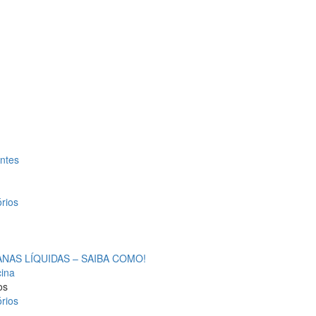
antes
rios
AS LÍQUIDAS – SAIBA COMO!
cina
os
rios