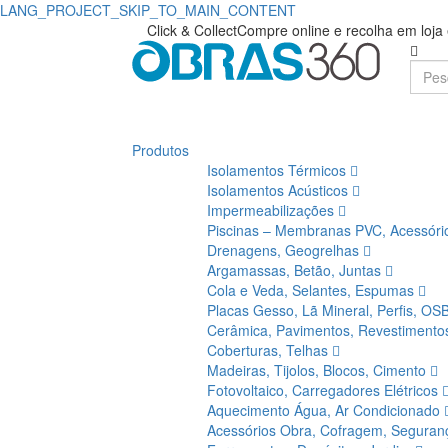
LANG_PROJECT_SKIP_TO_MAIN_CONTENT
Click & Collect
Compre online e recolha em loj
Produtos
Isolamentos Térmicos
Isolamentos Acústicos
Impermeabilizações
Piscinas – Membranas PVC, Acessór
Drenagens, Geogrelhas
Argamassas, Betão, Juntas
Cola e Veda, Selantes, Espumas
Placas Gesso, Lã Mineral, Perfis, OS
Cerâmica, Pavimentos, Revestiment
Coberturas, Telhas
Madeiras, Tijolos, Blocos, Cimento
Fotovoltaico, Carregadores Elétricos
Aquecimento Água, Ar Condicionado
Acessórios Obra, Cofragem, Segura