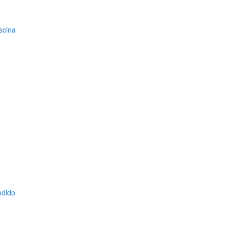
scina
ndido