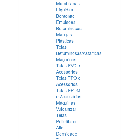
Membranas
Líquidas
Bentonite
Emulsões
Betuminosas
Mangas
Plásticas
Telas
Betuminosas/Asfálticas
Maçaricos
Telas PVC e
Acessórios
Telas TPO e
Acessórios
Telas EPDM
e Acessórios
Máquinas
Vulcanizar
Telas
Polietileno
Alta
Densidade