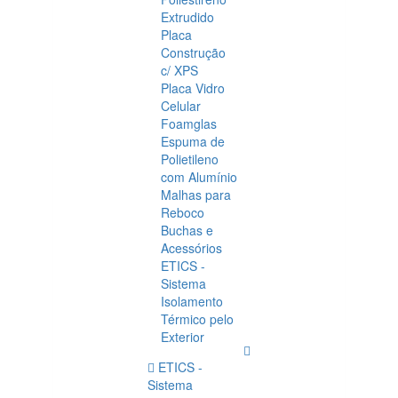
Extrudido
Placa
Construção
c/ XPS
Placa Vidro
Celular
Foamglas
Espuma de
Polietileno
com Alumínio
Malhas para
Reboco
Buchas e
Acessórios
ETICS -
Sistema
Isolamento
Térmico pelo
Exterior
ETICS -
Sistema