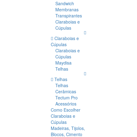
Sandwich
Membranas
Transpirantes
Claraboias e
Cúpulas
Claraboias e
Cúpulas
Claraboias e
Cúpulas
Maydisa
Telhas
Telhas
Telhas
Cerâmicas
Tectum Pro
Acessórios
Como Escolher
Claraboias e
Cúpulas
Madeiras, Tijolos,
Blocos, Cimento