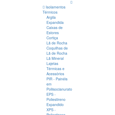
Isolamentos
Térmicos
Argila
Expandida
Caixas de
Estores
Cortiça
Lã de Rocha
Coquilhas de
Lã de Rocha
Lã Mineral
Lajetas
Térmicas e
Acessórios
PIR - Painéis
em
Poliisocianurato
EPS -
Poliestireno
Expandido
XPS -
Poliestireno