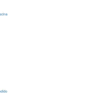
scina
ndido