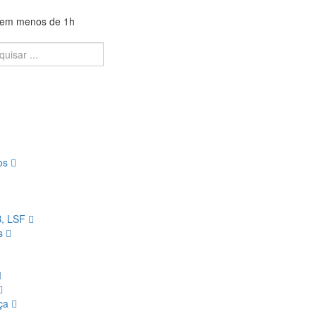
a em menos de 1h
ios
B, LSF
os
nça