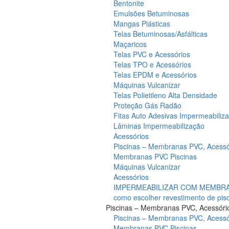
Bentonite
Emulsões Betuminosas
Mangas Plásticas
Telas Betuminosas/Asfálticas
Maçaricos
Telas PVC e Acessórios
Telas TPO e Acessórios
Telas EPDM e Acessórios
Máquinas Vulcanizar
Telas Polietileno Alta Densidade
Proteção Gás Radão
Fitas Auto Adesivas Impermeabiliz
Lâminas Impermeabilização
Acessórios
Piscinas – Membranas PVC, Acessó
Membranas PVC Piscinas
Máquinas Vulcanizar
Acessórios
IMPERMEABILIZAR COM MEMBRAN
como escolher revestimento de pis
Piscinas – Membranas PVC, Acessóri
Piscinas – Membranas PVC, Acessó
Membranas PVC Piscinas