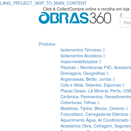
LANG_PROJECT_SKIP_TO_MAIN_CONTENT
Click & Collect
Compre online e recolha em loj
Produtos
Isolamentos Térmicos
Isolamentos Acústicos
Impermeabilizações
Piscinas – Membranas PVC, Acessór
Drenagens, Geogrelhas
Argamassas, Betão, Juntas
Cola e Veda, Selantes, Espumas
Placas Gesso, Lã Mineral, Perfis, OS
Cerâmica, Pavimentos, Revestiment
Coberturas, Telhas
Madeiras, Tijolos, Blocos, Cimento
Fotovoltaico, Carregadores Elétricos
Aquecimento Água, Ar Condicionado
Acessórios Obra, Cofragem, Segura