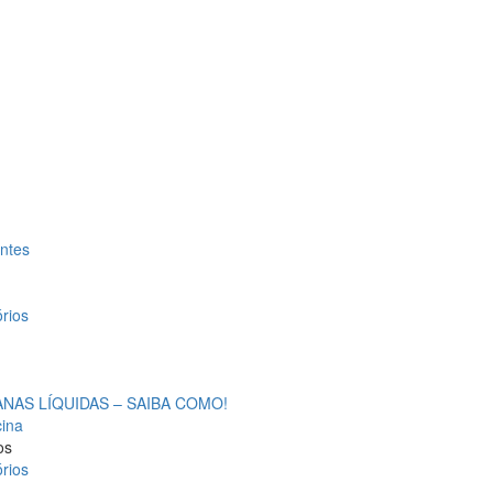
antes
rios
AS LÍQUIDAS – SAIBA COMO!
cina
os
rios