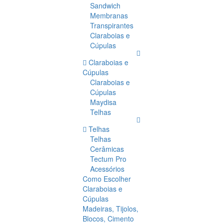
Sandwich
Membranas
Transpirantes
Claraboias e
Cúpulas
Claraboias e
Cúpulas
Claraboias e
Cúpulas
Maydisa
Telhas
Telhas
Telhas
Cerâmicas
Tectum Pro
Acessórios
Como Escolher
Claraboias e
Cúpulas
Madeiras, Tijolos,
Blocos, Cimento