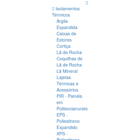
Isolamentos
Térmicos
Argila
Expandida
Caixas de
Estores
Cortiça
Lã de Rocha
Coquilhas de
Lã de Rocha
Lã Mineral
Lajetas
Térmicas e
Acessórios
PIR - Painéis
em
Poliisocianurato
EPS -
Poliestireno
Expandido
XPS -
Poliestireno