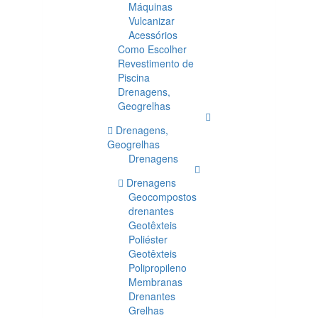
Máquinas
Vulcanizar
Acessórios
Como Escolher
Revestimento de
Piscina
Drenagens,
Geogrelhas
Drenagens,
Geogrelhas
Drenagens
Drenagens
Geocompostos
drenantes
Geotêxteis
Poliéster
Geotêxteis
Polipropileno
Membranas
Drenantes
Grelhas