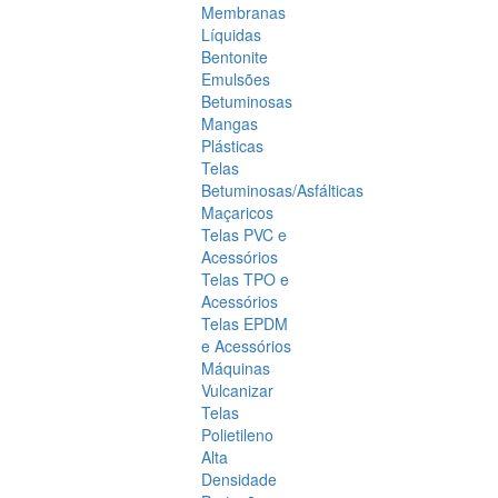
Membranas
Líquidas
Bentonite
Emulsões
Betuminosas
Mangas
Plásticas
Telas
Betuminosas/Asfálticas
Maçaricos
Telas PVC e
Acessórios
Telas TPO e
Acessórios
Telas EPDM
e Acessórios
Máquinas
Vulcanizar
Telas
Polietileno
Alta
Densidade