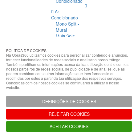
Condicionado
Ar
Condicionado
Mono Split -
Mural
Multi Split
Acessórios
Ar
POLÍTICA DE COOKIES
Condicionado
Na Obras360 utilizamos cookies para personalizar conteúdo e anúncios,
fornecer funcionalidades de redes sociais e analisar o nosso tráfego.
Acessórios
Também partilhamos informações acerca da tua utilização do site com os
Climatização
nossos parceiros de redes sociais, de publicidade e de análise, que as
podem combinar com outras informações que lhes forneceste ou
Acessórios
recolhidas por estes a partir da tua utilização dos respetivos serviços.
Concordas com os nossos cookies se continuares a utilizar o nosso
Climatização
website.
Bombas
Hidráulicas
DEFINIÇÕES DE COOKIES
Controladores
Fixações e
REJEITAR COOKIES
Acessórios
Isolamento
ACEITAR COOKIES
para
Tubagem