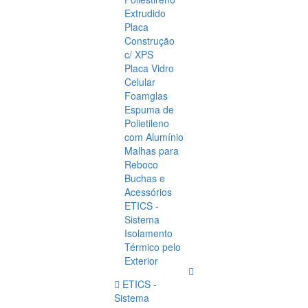
Extrudido
Placa
Construção
c/ XPS
Placa Vidro
Celular
Foamglas
Espuma de
Polietileno
com Alumínio
Malhas para
Reboco
Buchas e
Acessórios
ETICS -
Sistema
Isolamento
Térmico pelo
Exterior
ETICS -
Sistema