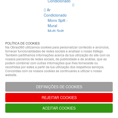
Condicionado
Ar
Condicionado
Mono Split -
Mural
Multi Split
Acessórios
Ar
POLÍTICA DE COOKIES
Condicionado
Na Obras360 utilizamos cookies para personalizar conteúdo e anúncios,
fornecer funcionalidades de redes sociais e analisar o nosso tráfego.
Acessórios
Também partilhamos informações acerca da tua utilização do site com os
Climatização
nossos parceiros de redes sociais, de publicidade e de análise, que as
podem combinar com outras informações que lhes forneceste ou
Acessórios
recolhidas por estes a partir da tua utilização dos respetivos serviços.
Concordas com os nossos cookies se continuares a utilizar o nosso
Climatização
website.
Bombas
Hidráulicas
DEFINIÇÕES DE COOKIES
Controladores
Fixações e
REJEITAR COOKIES
Acessórios
Isolamento
ACEITAR COOKIES
para
Tubagem