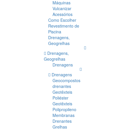
Máquinas
Vulcanizar
Acessórios
Como Escolher
Revestimento de
Piscina
Drenagens,
Geogrelhas
Drenagens,
Geogrelhas
Drenagens
Drenagens
Geocompostos
drenantes
Geotêxteis
Poliéster
Geotêxteis
Polipropileno
Membranas
Drenantes
Grelhas