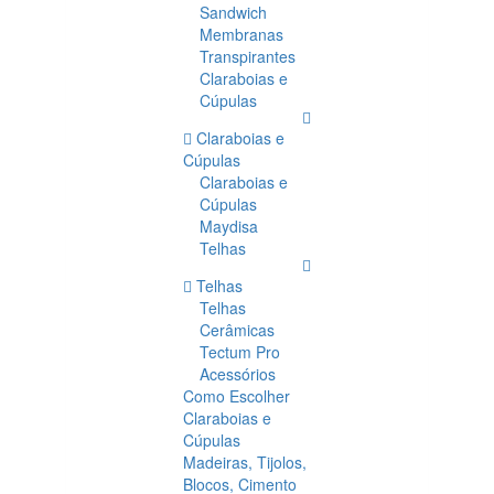
Sandwich
Membranas
Transpirantes
Claraboias e
Cúpulas
Claraboias e
Cúpulas
Claraboias e
Cúpulas
Maydisa
Telhas
Telhas
Telhas
Cerâmicas
Tectum Pro
Acessórios
Como Escolher
Claraboias e
Cúpulas
Madeiras, Tijolos,
Blocos, Cimento