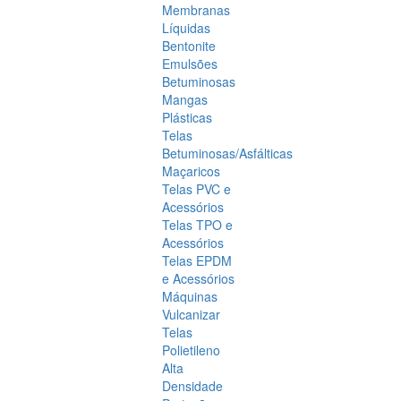
Membranas
Líquidas
Bentonite
Emulsões
Betuminosas
Mangas
Plásticas
Telas
Betuminosas/Asfálticas
Maçaricos
Telas PVC e
Acessórios
Telas TPO e
Acessórios
Telas EPDM
e Acessórios
Máquinas
Vulcanizar
Telas
Polietileno
Alta
Densidade