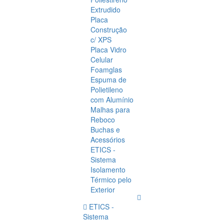
Extrudido
Placa
Construção
c/ XPS
Placa Vidro
Celular
Foamglas
Espuma de
Polietileno
com Alumínio
Malhas para
Reboco
Buchas e
Acessórios
ETICS -
Sistema
Isolamento
Térmico pelo
Exterior
ETICS -
Sistema