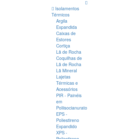
Isolamentos
Térmicos
Argila
Expandida
Caixas de
Estores
Cortiça
Lã de Rocha
Coquilhas de
Lã de Rocha
Lã Mineral
Lajetas
Térmicas e
Acessórios
PIR - Painéis
em
Poliisocianurato
EPS -
Poliestireno
Expandido
XPS -
Poliestireno