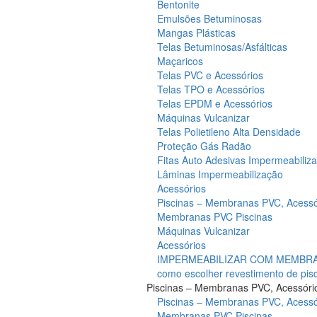
Bentonite
Emulsões Betuminosas
Mangas Plásticas
Telas Betuminosas/Asfálticas
Maçaricos
Telas PVC e Acessórios
Telas TPO e Acessórios
Telas EPDM e Acessórios
Máquinas Vulcanizar
Telas Polietileno Alta Densidade
Proteção Gás Radão
Fitas Auto Adesivas Impermeabiliz
Lâminas Impermeabilização
Acessórios
Piscinas – Membranas PVC, Acessó
Membranas PVC Piscinas
Máquinas Vulcanizar
Acessórios
IMPERMEABILIZAR COM MEMBRAN
como escolher revestimento de pis
Piscinas – Membranas PVC, Acessóri
Piscinas – Membranas PVC, Acessó
Membranas PVC Piscinas