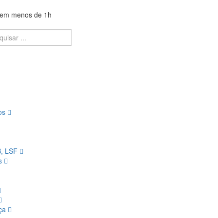
a em menos de 1h
ios
B, LSF
os
nça