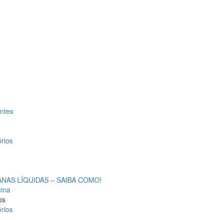
antes
rios
AS LÍQUIDAS – SAIBA COMO!
cina
os
rios