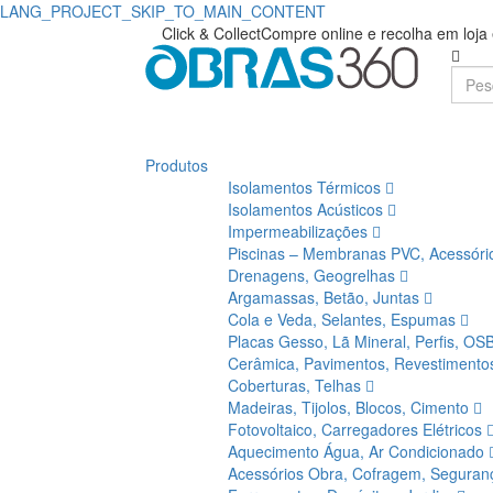
LANG_PROJECT_SKIP_TO_MAIN_CONTENT
Click & Collect
Compre online e recolha em loj
Produtos
Isolamentos Térmicos
Isolamentos Acústicos
Impermeabilizações
Piscinas – Membranas PVC, Acessór
Drenagens, Geogrelhas
Argamassas, Betão, Juntas
Cola e Veda, Selantes, Espumas
Placas Gesso, Lã Mineral, Perfis, OS
Cerâmica, Pavimentos, Revestiment
Coberturas, Telhas
Madeiras, Tijolos, Blocos, Cimento
Fotovoltaico, Carregadores Elétricos
Aquecimento Água, Ar Condicionado
Acessórios Obra, Cofragem, Segura