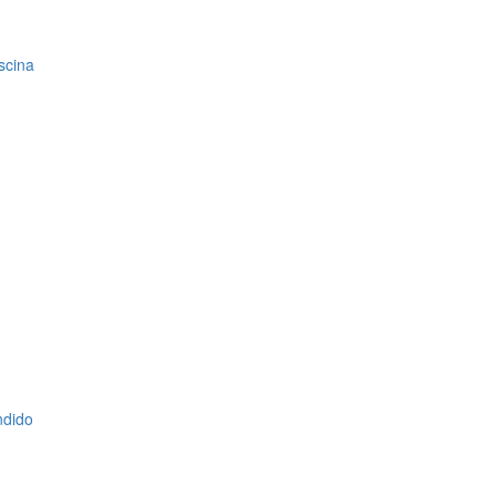
scina
ndido