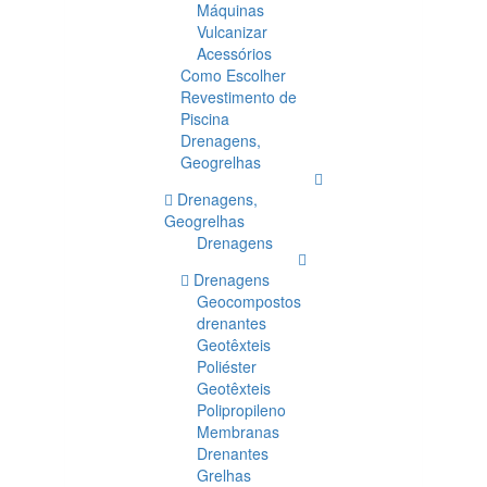
Máquinas
Vulcanizar
Acessórios
Como Escolher
Revestimento de
Piscina
Drenagens,
Geogrelhas
Drenagens,
Geogrelhas
Drenagens
Drenagens
Geocompostos
drenantes
Geotêxteis
Poliéster
Geotêxteis
Polipropileno
Membranas
Drenantes
Grelhas