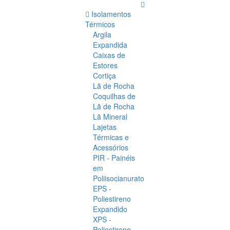
Isolamentos
Térmicos
Argila
Expandida
Caixas de
Estores
Cortiça
Lã de Rocha
Coquilhas de
Lã de Rocha
Lã Mineral
Lajetas
Térmicas e
Acessórios
PIR - Painéis
em
Poliisocianurato
EPS -
Poliestireno
Expandido
XPS -
Poliestireno