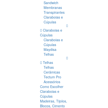
Sandwich
Membranas
Transpirantes
Claraboias e
Cúpulas
Claraboias e
Cúpulas
Claraboias e
Cúpulas
Maydisa
Telhas
Telhas
Telhas
Cerâmicas
Tectum Pro
Acessórios
Como Escolher
Claraboias e
Cúpulas
Madeiras, Tijolos,
Blocos, Cimento