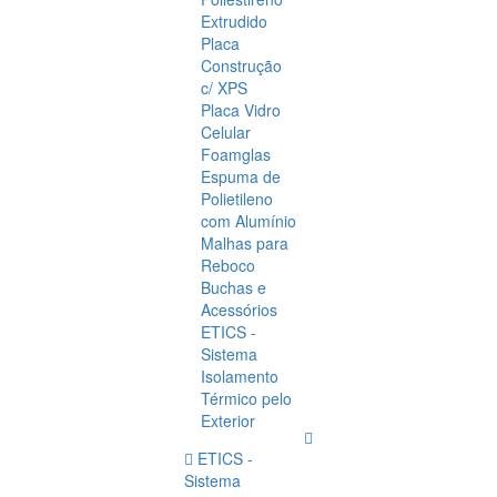
Extrudido
Placa
Construção
c/ XPS
Placa Vidro
Celular
Foamglas
Espuma de
Polietileno
com Alumínio
Malhas para
Reboco
Buchas e
Acessórios
ETICS -
Sistema
Isolamento
Térmico pelo
Exterior
ETICS -
Sistema