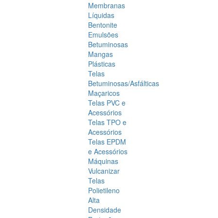
Membranas
Líquidas
Bentonite
Emulsões
Betuminosas
Mangas
Plásticas
Telas
Betuminosas/Asfálticas
Maçaricos
Telas PVC e
Acessórios
Telas TPO e
Acessórios
Telas EPDM
e Acessórios
Máquinas
Vulcanizar
Telas
Polietileno
Alta
Densidade