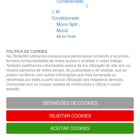
Condicionado
Ar
Condicionado
Mono Split -
Mural
Multi Split
Acessórios
Ar
POLÍTICA DE COOKIES
Condicionado
Na Obras360 utilizamos cookies para personalizar conteúdo e anúncios,
fornecer funcionalidades de redes sociais e analisar o nosso tráfego.
Acessórios
Também partilhamos informações acerca da tua utilização do site com os
Climatização
nossos parceiros de redes sociais, de publicidade e de análise, que as
podem combinar com outras informações que lhes forneceste ou
Acessórios
recolhidas por estes a partir da tua utilização dos respetivos serviços.
Concordas com os nossos cookies se continuares a utilizar o nosso
Climatização
website.
Bombas
Hidráulicas
DEFINIÇÕES DE COOKIES
Controladores
Fixações e
REJEITAR COOKIES
Acessórios
Isolamento
ACEITAR COOKIES
para
Tubagem