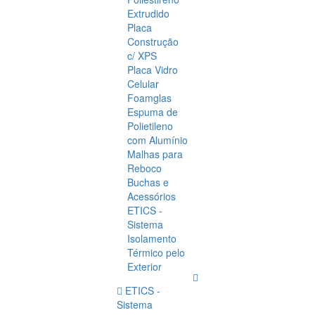
Extrudido
Placa
Construção
c/ XPS
Placa Vidro
Celular
Foamglas
Espuma de
Polietileno
com Alumínio
Malhas para
Reboco
Buchas e
Acessórios
ETICS -
Sistema
Isolamento
Térmico pelo
Exterior
ETICS -
Sistema