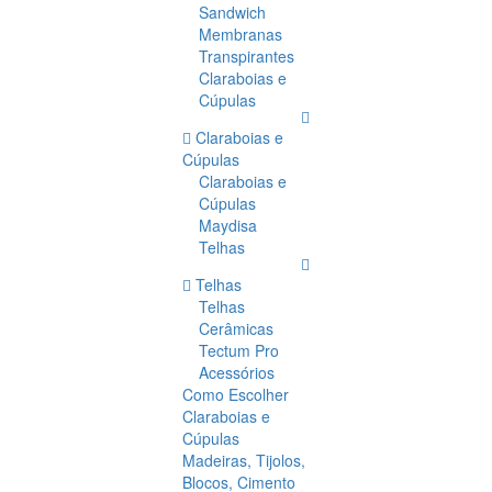
Sandwich
Membranas
Transpirantes
Claraboias e
Cúpulas
Claraboias e
Cúpulas
Claraboias e
Cúpulas
Maydisa
Telhas
Telhas
Telhas
Cerâmicas
Tectum Pro
Acessórios
Como Escolher
Claraboias e
Cúpulas
Madeiras, Tijolos,
Blocos, Cimento