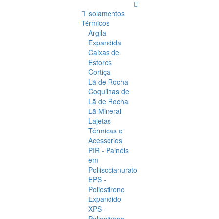
Isolamentos
Térmicos
Argila
Expandida
Caixas de
Estores
Cortiça
Lã de Rocha
Coquilhas de
Lã de Rocha
Lã Mineral
Lajetas
Térmicas e
Acessórios
PIR - Painéis
em
Poliisocianurato
EPS -
Poliestireno
Expandido
XPS -
Poliestireno