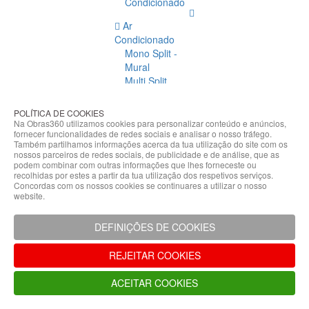
Condicionado
Ar
Condicionado
Mono Split -
Mural
Multi Split
Acessórios
Ar
POLÍTICA DE COOKIES
Condicionado
Na Obras360 utilizamos cookies para personalizar conteúdo e anúncios,
fornecer funcionalidades de redes sociais e analisar o nosso tráfego.
Acessórios
Também partilhamos informações acerca da tua utilização do site com os
Climatização
nossos parceiros de redes sociais, de publicidade e de análise, que as
podem combinar com outras informações que lhes forneceste ou
Acessórios
recolhidas por estes a partir da tua utilização dos respetivos serviços.
Concordas com os nossos cookies se continuares a utilizar o nosso
Climatização
website.
Bombas
Hidráulicas
DEFINIÇÕES DE COOKIES
Controladores
Fixações e
REJEITAR COOKIES
Acessórios
Isolamento
ACEITAR COOKIES
para
Tubagem