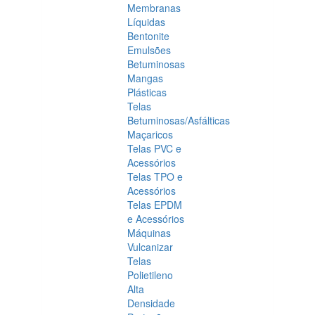
Membranas
Líquidas
Bentonite
Emulsões
Betuminosas
Mangas
Plásticas
Telas
Betuminosas/Asfálticas
Maçaricos
Telas PVC e
Acessórios
Telas TPO e
Acessórios
Telas EPDM
e Acessórios
Máquinas
Vulcanizar
Telas
Polietileno
Alta
Densidade