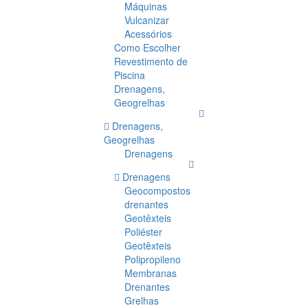
Máquinas
Vulcanizar
Acessórios
Como Escolher
Revestimento de
Piscina
Drenagens,
Geogrelhas
Drenagens,
Geogrelhas
Drenagens
Drenagens
Geocompostos
drenantes
Geotêxteis
Poliéster
Geotêxteis
Polipropileno
Membranas
Drenantes
Grelhas