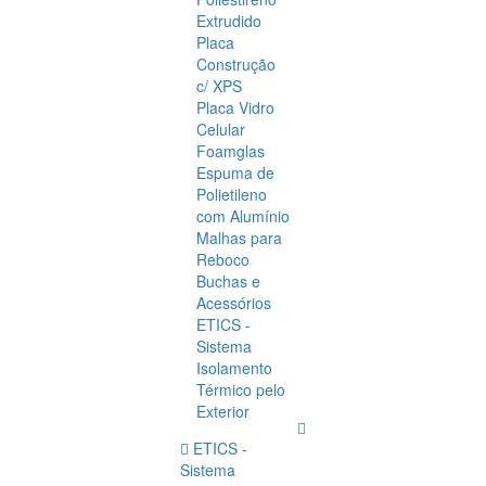
Extrudido
Placa
Construção
c/ XPS
Placa Vidro
Celular
Foamglas
Espuma de
Polietileno
com Alumínio
Malhas para
Reboco
Buchas e
Acessórios
ETICS -
Sistema
Isolamento
Térmico pelo
Exterior
ETICS -
Sistema