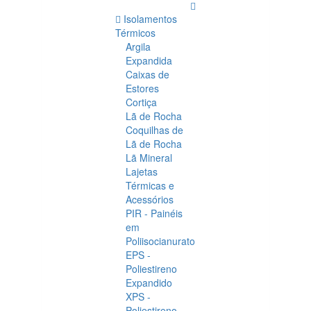
Isolamentos
Térmicos
Argila
Expandida
Caixas de
Estores
Cortiça
Lã de Rocha
Coquilhas de
Lã de Rocha
Lã Mineral
Lajetas
Térmicas e
Acessórios
PIR - Painéis
em
Poliisocianurato
EPS -
Poliestireno
Expandido
XPS -
Poliestireno