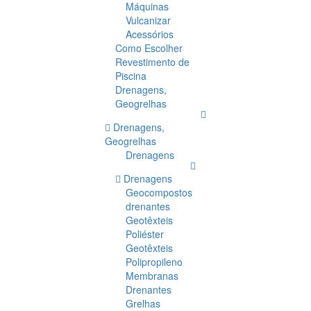
Máquinas
Vulcanizar
Acessórios
Como Escolher
Revestimento de
Piscina
Drenagens,
Geogrelhas
Drenagens,
Geogrelhas
Drenagens
Drenagens
Geocompostos
drenantes
Geotêxteis
Poliéster
Geotêxteis
Polipropileno
Membranas
Drenantes
Grelhas