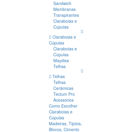
Sandwich
Membranas
Transpirantes
Claraboias e
Cúpulas
Claraboias e
Cúpulas
Claraboias e
Cúpulas
Maydisa
Telhas
Telhas
Telhas
Cerâmicas
Tectum Pro
Acessórios
Como Escolher
Claraboias e
Cúpulas
Madeiras, Tijolos,
Blocos, Cimento