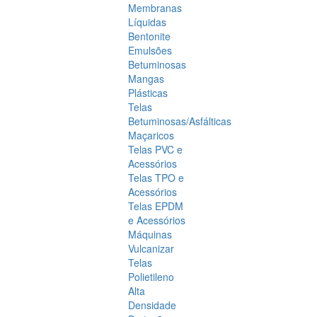
Membranas
Líquidas
Bentonite
Emulsões
Betuminosas
Mangas
Plásticas
Telas
Betuminosas/Asfálticas
Maçaricos
Telas PVC e
Acessórios
Telas TPO e
Acessórios
Telas EPDM
e Acessórios
Máquinas
Vulcanizar
Telas
Polietileno
Alta
Densidade