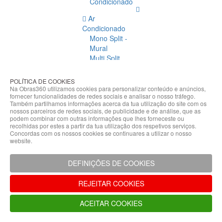
Condicionado
Ar
Condicionado
Mono Split -
Mural
Multi Split
Acessórios
Ar
POLÍTICA DE COOKIES
Condicionado
Na Obras360 utilizamos cookies para personalizar conteúdo e anúncios,
fornecer funcionalidades de redes sociais e analisar o nosso tráfego.
Acessórios
Também partilhamos informações acerca da tua utilização do site com os
Climatização
nossos parceiros de redes sociais, de publicidade e de análise, que as
podem combinar com outras informações que lhes forneceste ou
Acessórios
recolhidas por estes a partir da tua utilização dos respetivos serviços.
Concordas com os nossos cookies se continuares a utilizar o nosso
Climatização
website.
Bombas
Hidráulicas
DEFINIÇÕES DE COOKIES
Controladores
Fixações e
REJEITAR COOKIES
Acessórios
Isolamento
ACEITAR COOKIES
para
Tubagem