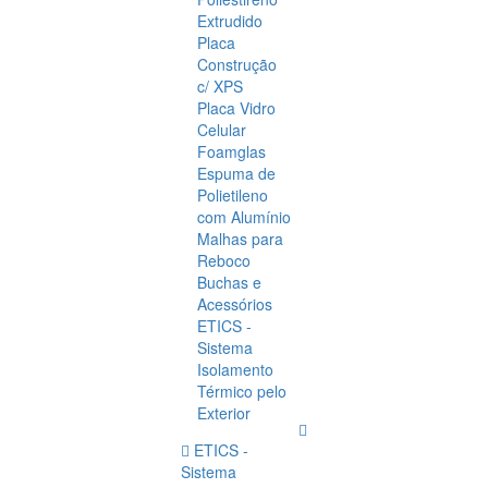
Extrudido
Placa
Construção
c/ XPS
Placa Vidro
Celular
Foamglas
Espuma de
Polietileno
com Alumínio
Malhas para
Reboco
Buchas e
Acessórios
ETICS -
Sistema
Isolamento
Térmico pelo
Exterior
ETICS -
Sistema