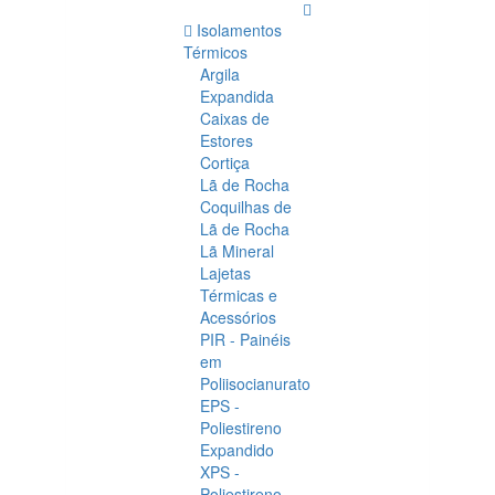
Isolamentos
Térmicos
Argila
Expandida
Caixas de
Estores
Cortiça
Lã de Rocha
Coquilhas de
Lã de Rocha
Lã Mineral
Lajetas
Térmicas e
Acessórios
PIR - Painéis
em
Poliisocianurato
EPS -
Poliestireno
Expandido
XPS -
Poliestireno