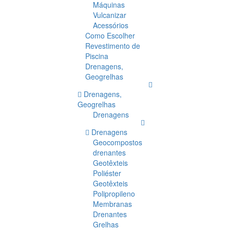
Máquinas
Vulcanizar
Acessórios
Como Escolher
Revestimento de
Piscina
Drenagens,
Geogrelhas
Drenagens,
Geogrelhas
Drenagens
Drenagens
Geocompostos
drenantes
Geotêxteis
Poliéster
Geotêxteis
Polipropileno
Membranas
Drenantes
Grelhas