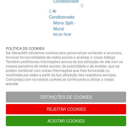
Condicionado
Ar
Condicionado
Mono Split -
Mural
Multi Split
Acessórios
Ar
POLÍTICA DE COOKIES
Condicionado
Na Obras360 utilizamos cookies para personalizar conteúdo e anúncios,
fornecer funcionalidades de redes sociais e analisar o nosso tráfego.
Acessórios
Também partilhamos informações acerca da tua utilização do site com os
Climatização
nossos parceiros de redes sociais, de publicidade e de análise, que as
podem combinar com outras informações que lhes forneceste ou
Acessórios
recolhidas por estes a partir da tua utilização dos respetivos serviços.
Concordas com os nossos cookies se continuares a utilizar o nosso
Climatização
website.
Bombas
Hidráulicas
DEFINIÇÕES DE COOKIES
Controladores
Fixações e
REJEITAR COOKIES
Acessórios
Isolamento
ACEITAR COOKIES
para
Tubagem