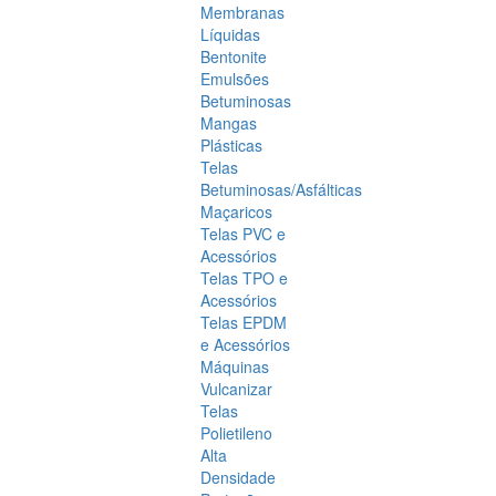
Membranas
Líquidas
Bentonite
Emulsões
Betuminosas
Mangas
Plásticas
Telas
Betuminosas/Asfálticas
Maçaricos
Telas PVC e
Acessórios
Telas TPO e
Acessórios
Telas EPDM
e Acessórios
Máquinas
Vulcanizar
Telas
Polietileno
Alta
Densidade