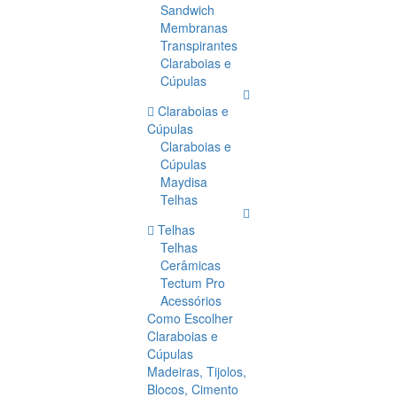
Sandwich
Membranas
Transpirantes
Claraboias e
Cúpulas
Claraboias e
Cúpulas
Claraboias e
Cúpulas
Maydisa
Telhas
Telhas
Telhas
Cerâmicas
Tectum Pro
Acessórios
Como Escolher
Claraboias e
Cúpulas
Madeiras, Tijolos,
Blocos, Cimento