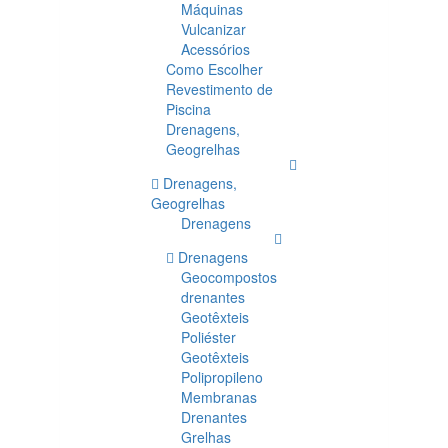
Máquinas
Vulcanizar
Acessórios
Como Escolher
Revestimento de
Piscina
Drenagens,
Geogrelhas
Drenagens,
Geogrelhas
Drenagens
Drenagens
Geocompostos
drenantes
Geotêxteis
Poliéster
Geotêxteis
Polipropileno
Membranas
Drenantes
Grelhas