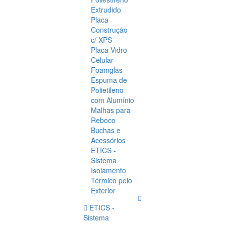
Extrudido
Placa
Construção
c/ XPS
Placa Vidro
Celular
Foamglas
Espuma de
Polietileno
com Alumínio
Malhas para
Reboco
Buchas e
Acessórios
ETICS -
Sistema
Isolamento
Térmico pelo
Exterior
ETICS -
Sistema