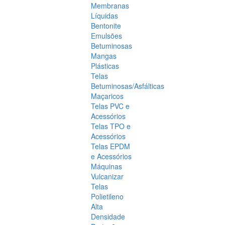
Membranas
Líquidas
Bentonite
Emulsões
Betuminosas
Mangas
Plásticas
Telas
Betuminosas/Asfálticas
Maçaricos
Telas PVC e
Acessórios
Telas TPO e
Acessórios
Telas EPDM
e Acessórios
Máquinas
Vulcanizar
Telas
Polietileno
Alta
Densidade