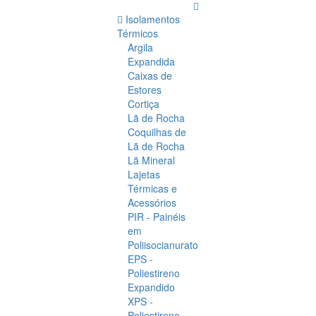
Isolamentos
Térmicos
Argila
Expandida
Caixas de
Estores
Cortiça
Lã de Rocha
Coquilhas de
Lã de Rocha
Lã Mineral
Lajetas
Térmicas e
Acessórios
PIR - Painéis
em
Poliisocianurato
EPS -
Poliestireno
Expandido
XPS -
Poliestireno