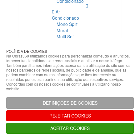
Condicionado
Ar
Condicionado
Mono Split -
Mural
Multi Split
Acessórios
Ar
POLÍTICA DE COOKIES
Condicionado
Na Obras360 utilizamos cookies para personalizar conteúdo e anúncios,
fornecer funcionalidades de redes sociais e analisar o nosso tráfego.
Acessórios
Também partilhamos informações acerca da tua utilização do site com os
Climatização
nossos parceiros de redes sociais, de publicidade e de análise, que as
podem combinar com outras informações que lhes forneceste ou
Acessórios
recolhidas por estes a partir da tua utilização dos respetivos serviços.
Concordas com os nossos cookies se continuares a utilizar o nosso
Climatização
website.
Bombas
Hidráulicas
DEFINIÇÕES DE COOKIES
Controladores
Fixações e
REJEITAR COOKIES
Acessórios
Isolamento
ACEITAR COOKIES
para
Tubagem