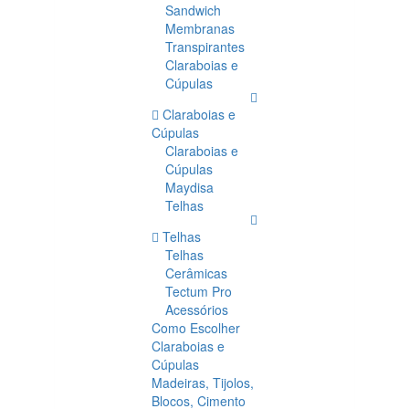
Sandwich
Membranas
Transpirantes
Claraboias e
Cúpulas
Claraboias e
Cúpulas
Claraboias e
Cúpulas
Maydisa
Telhas
Telhas
Telhas
Cerâmicas
Tectum Pro
Acessórios
Como Escolher
Claraboias e
Cúpulas
Madeiras, Tijolos,
Blocos, Cimento