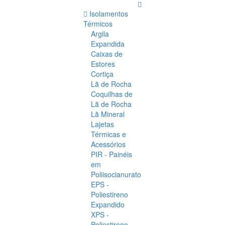
Isolamentos
Térmicos
Argila
Expandida
Caixas de
Estores
Cortiça
Lã de Rocha
Coquilhas de
Lã de Rocha
Lã Mineral
Lajetas
Térmicas e
Acessórios
PIR - Painéis
em
Poliisocianurato
EPS -
Poliestireno
Expandido
XPS -
Poliestireno