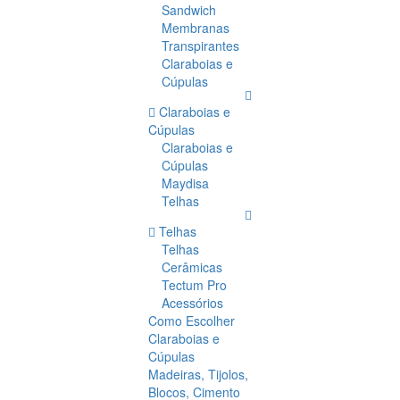
Sandwich
Membranas
Transpirantes
Claraboias e
Cúpulas
Claraboias e
Cúpulas
Claraboias e
Cúpulas
Maydisa
Telhas
Telhas
Telhas
Cerâmicas
Tectum Pro
Acessórios
Como Escolher
Claraboias e
Cúpulas
Madeiras, Tijolos,
Blocos, Cimento