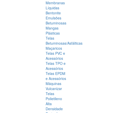
Membranas
Líquidas
Bentonite
Emulsões
Betuminosas
Mangas
Plásticas
Telas
Betuminosas/Asfálticas
Maçaricos
Telas PVC e
Acessórios
Telas TPO e
Acessórios
Telas EPDM
e Acessórios
Máquinas
Vulcanizar
Telas
Polietileno
Alta
Densidade