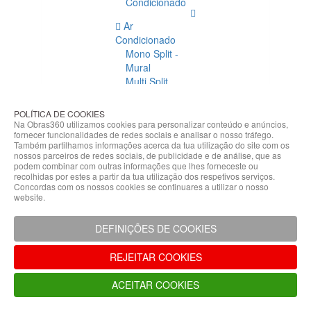
Condicionado
Ar
Condicionado
Mono Split -
Mural
Multi Split
Acessórios
Ar
POLÍTICA DE COOKIES
Condicionado
Na Obras360 utilizamos cookies para personalizar conteúdo e anúncios,
fornecer funcionalidades de redes sociais e analisar o nosso tráfego.
Acessórios
Também partilhamos informações acerca da tua utilização do site com os
Climatização
nossos parceiros de redes sociais, de publicidade e de análise, que as
podem combinar com outras informações que lhes forneceste ou
Acessórios
recolhidas por estes a partir da tua utilização dos respetivos serviços.
Concordas com os nossos cookies se continuares a utilizar o nosso
Climatização
website.
Bombas
Hidráulicas
DEFINIÇÕES DE COOKIES
Controladores
Fixações e
REJEITAR COOKIES
Acessórios
Isolamento
ACEITAR COOKIES
para
Tubagem