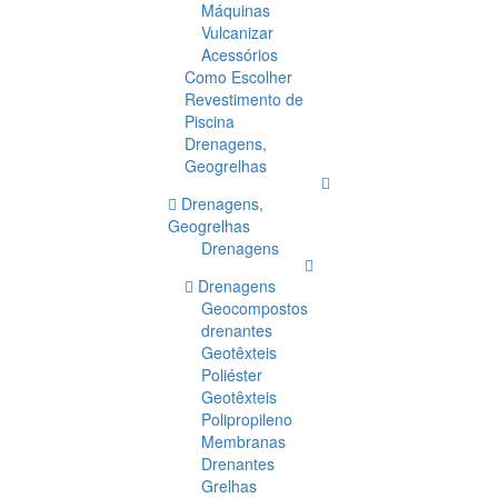
Máquinas
Vulcanizar
Acessórios
Como Escolher
Revestimento de
Piscina
Drenagens,
Geogrelhas
Drenagens,
Geogrelhas
Drenagens
Drenagens
Geocompostos
drenantes
Geotêxteis
Poliéster
Geotêxteis
Polipropileno
Membranas
Drenantes
Grelhas