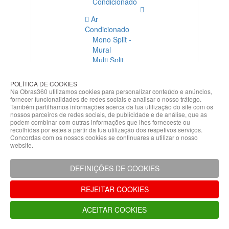
Condicionado
Ar
Condicionado
Mono Split -
Mural
Multi Split
Acessórios
Ar
POLÍTICA DE COOKIES
Condicionado
Na Obras360 utilizamos cookies para personalizar conteúdo e anúncios,
fornecer funcionalidades de redes sociais e analisar o nosso tráfego.
Acessórios
Também partilhamos informações acerca da tua utilização do site com os
Climatização
nossos parceiros de redes sociais, de publicidade e de análise, que as
podem combinar com outras informações que lhes forneceste ou
Acessórios
recolhidas por estes a partir da tua utilização dos respetivos serviços.
Concordas com os nossos cookies se continuares a utilizar o nosso
Climatização
website.
Bombas
Hidráulicas
DEFINIÇÕES DE COOKIES
Controladores
Fixações e
REJEITAR COOKIES
Acessórios
Isolamento
ACEITAR COOKIES
para
Tubagem