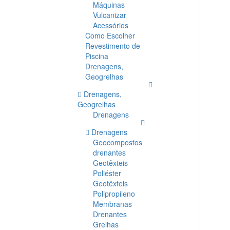
Máquinas
Vulcanizar
Acessórios
Como Escolher
Revestimento de
Piscina
Drenagens,
Geogrelhas
Drenagens,
Geogrelhas
Drenagens
Drenagens
Geocompostos
drenantes
Geotêxteis
Poliéster
Geotêxteis
Polipropileno
Membranas
Drenantes
Grelhas