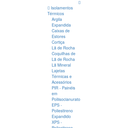
Isolamentos
Térmicos
Argila
Expandida
Caixas de
Estores
Cortiça
Lã de Rocha
Coquilhas de
Lã de Rocha
Lã Mineral
Lajetas
Térmicas e
Acessórios
PIR - Painéis
em
Poliisocianurato
EPS -
Poliestireno
Expandido
XPS -
Poliestireno