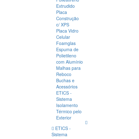
Extrudido
Placa
Construção
c/ XPS
Placa Vidro
Celular
Foamglas
Espuma de
Polietileno
com Alumínio
Malhas para
Reboco
Buchas e
Acessórios
ETICS -
Sistema
Isolamento
Térmico pelo
Exterior
ETICS -
Sistema