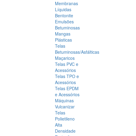
Membranas
Líquidas
Bentonite
Emulsões
Betuminosas
Mangas
Plásticas
Telas
Betuminosas/Asfálticas
Maçaricos
Telas PVC e
Acessórios
Telas TPO e
Acessórios
Telas EPDM
e Acessórios
Máquinas
Vulcanizar
Telas
Polietileno
Alta
Densidade