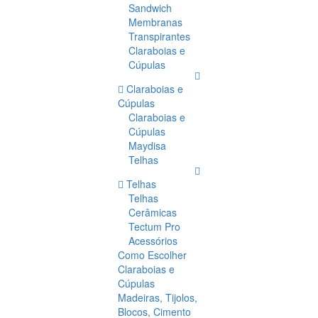
Sandwich
Membranas
Transpirantes
Claraboias e
Cúpulas
Claraboias e
Cúpulas
Claraboias e
Cúpulas
Maydisa
Telhas
Telhas
Telhas
Cerâmicas
Tectum Pro
Acessórios
Como Escolher
Claraboias e
Cúpulas
Madeiras, Tijolos,
Blocos, Cimento