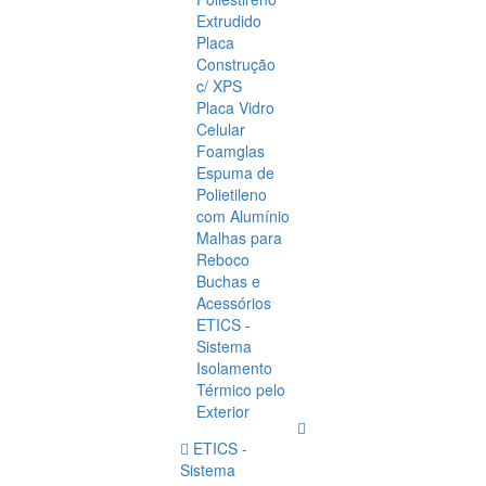
Extrudido
Placa
Construção
c/ XPS
Placa Vidro
Celular
Foamglas
Espuma de
Polietileno
com Alumínio
Malhas para
Reboco
Buchas e
Acessórios
ETICS -
Sistema
Isolamento
Térmico pelo
Exterior
ETICS -
Sistema