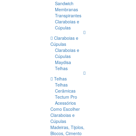
Sandwich
Membranas
Transpirantes
Claraboias e
Cúpulas
Claraboias e
Cúpulas
Claraboias e
Cúpulas
Maydisa
Telhas
Telhas
Telhas
Cerâmicas
Tectum Pro
Acessórios
Como Escolher
Claraboias e
Cúpulas
Madeiras, Tijolos,
Blocos, Cimento