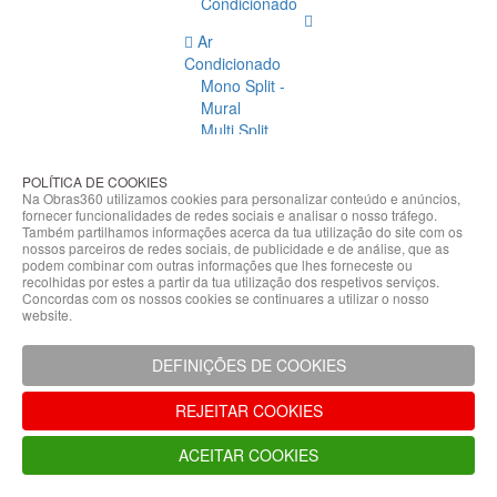
Condicionado
Ar
Condicionado
Mono Split -
Mural
Multi Split
Acessórios
Ar
POLÍTICA DE COOKIES
Condicionado
Na Obras360 utilizamos cookies para personalizar conteúdo e anúncios,
fornecer funcionalidades de redes sociais e analisar o nosso tráfego.
Acessórios
Também partilhamos informações acerca da tua utilização do site com os
Climatização
nossos parceiros de redes sociais, de publicidade e de análise, que as
podem combinar com outras informações que lhes forneceste ou
Acessórios
recolhidas por estes a partir da tua utilização dos respetivos serviços.
Concordas com os nossos cookies se continuares a utilizar o nosso
Climatização
website.
Bombas
Hidráulicas
DEFINIÇÕES DE COOKIES
Controladores
Fixações e
REJEITAR COOKIES
Acessórios
Isolamento
ACEITAR COOKIES
para
Tubagem