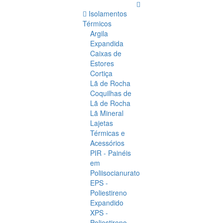
Isolamentos
Térmicos
Argila
Expandida
Caixas de
Estores
Cortiça
Lã de Rocha
Coquilhas de
Lã de Rocha
Lã Mineral
Lajetas
Térmicas e
Acessórios
PIR - Painéis
em
Poliisocianurato
EPS -
Poliestireno
Expandido
XPS -
Poliestireno