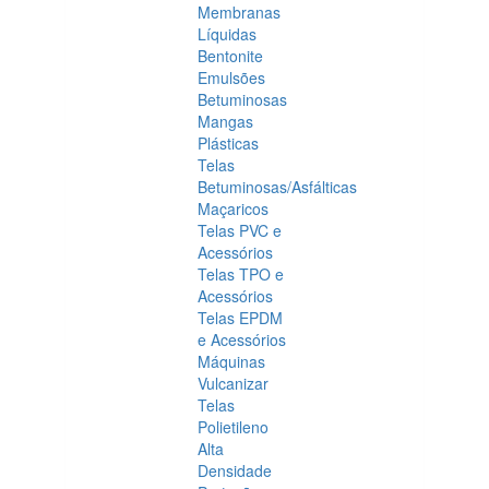
Membranas
Líquidas
Bentonite
Emulsões
Betuminosas
Mangas
Plásticas
Telas
Betuminosas/Asfálticas
Maçaricos
Telas PVC e
Acessórios
Telas TPO e
Acessórios
Telas EPDM
e Acessórios
Máquinas
Vulcanizar
Telas
Polietileno
Alta
Densidade