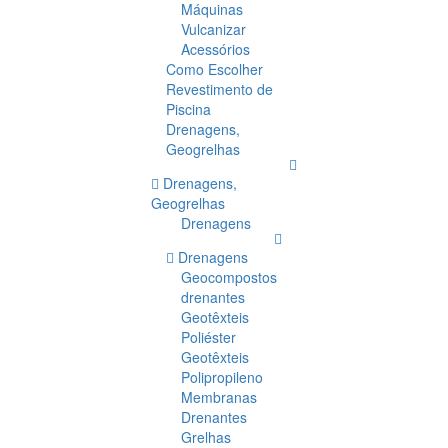
Máquinas
Vulcanizar
Acessórios
Como Escolher
Revestimento de
Piscina
Drenagens,
Geogrelhas
Drenagens,
Geogrelhas
Drenagens
Drenagens
Geocompostos
drenantes
Geotêxteis
Poliéster
Geotêxteis
Polipropileno
Membranas
Drenantes
Grelhas