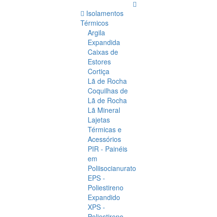
Isolamentos
Térmicos
Argila
Expandida
Caixas de
Estores
Cortiça
Lã de Rocha
Coquilhas de
Lã de Rocha
Lã Mineral
Lajetas
Térmicas e
Acessórios
PIR - Painéis
em
Poliisocianurato
EPS -
Poliestireno
Expandido
XPS -
Poliestireno