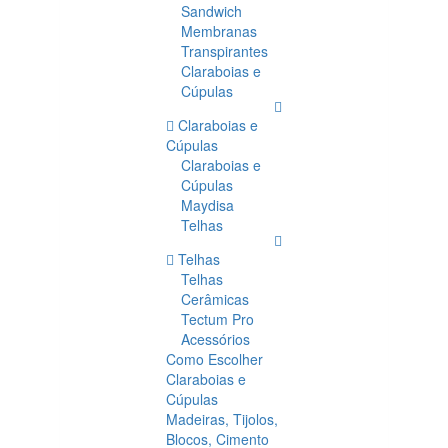
Sandwich
Membranas
Transpirantes
Claraboias e
Cúpulas
Claraboias e
Cúpulas
Claraboias e
Cúpulas
Maydisa
Telhas
Telhas
Telhas
Cerâmicas
Tectum Pro
Acessórios
Como Escolher
Claraboias e
Cúpulas
Madeiras, Tijolos,
Blocos, Cimento