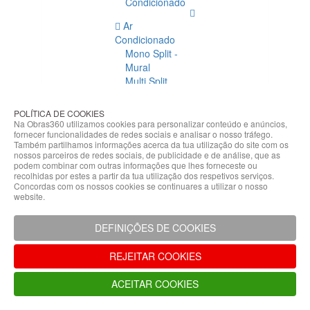
Condicionado
Ar
Condicionado
Mono Split -
Mural
Multi Split
Acessórios
Ar
POLÍTICA DE COOKIES
Condicionado
Na Obras360 utilizamos cookies para personalizar conteúdo e anúncios,
fornecer funcionalidades de redes sociais e analisar o nosso tráfego.
Acessórios
Também partilhamos informações acerca da tua utilização do site com os
Climatização
nossos parceiros de redes sociais, de publicidade e de análise, que as
podem combinar com outras informações que lhes forneceste ou
Acessórios
recolhidas por estes a partir da tua utilização dos respetivos serviços.
Concordas com os nossos cookies se continuares a utilizar o nosso
Climatização
website.
Bombas
Hidráulicas
DEFINIÇÕES DE COOKIES
Controladores
Fixações e
REJEITAR COOKIES
Acessórios
Isolamento
ACEITAR COOKIES
para
Tubagem