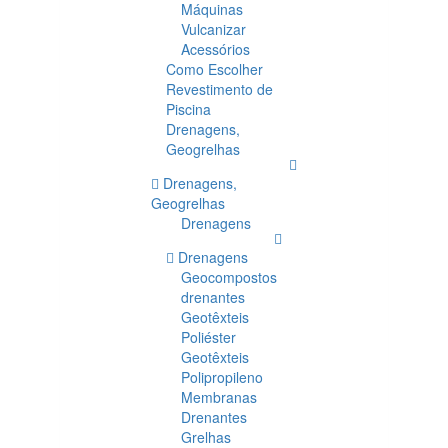
Máquinas
Vulcanizar
Acessórios
Como Escolher
Revestimento de
Piscina
Drenagens,
Geogrelhas
Drenagens,
Geogrelhas
Drenagens
Drenagens
Geocompostos
drenantes
Geotêxteis
Poliéster
Geotêxteis
Polipropileno
Membranas
Drenantes
Grelhas