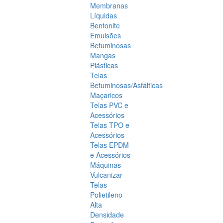
Membranas
Líquidas
Bentonite
Emulsões
Betuminosas
Mangas
Plásticas
Telas
Betuminosas/Asfálticas
Maçaricos
Telas PVC e
Acessórios
Telas TPO e
Acessórios
Telas EPDM
e Acessórios
Máquinas
Vulcanizar
Telas
Polietileno
Alta
Densidade