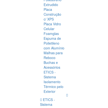
Extrudido
Placa
Construção
c/ XPS
Placa Vidro
Celular
Foamglas
Espuma de
Polietileno
com Alumínio
Malhas para
Reboco
Buchas e
Acessórios
ETICS -
Sistema
Isolamento
Térmico pelo
Exterior
ETICS -
Sistema