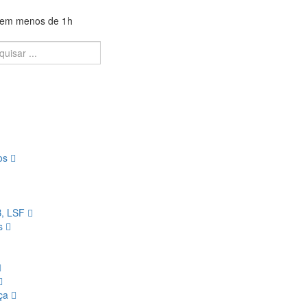
a em menos de 1h
ios
B, LSF
os
nça