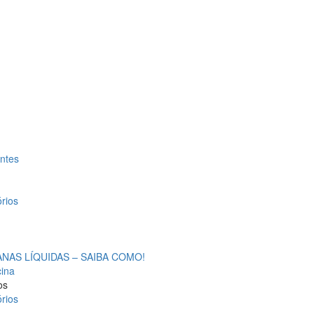
antes
rios
AS LÍQUIDAS – SAIBA COMO!
cina
os
rios