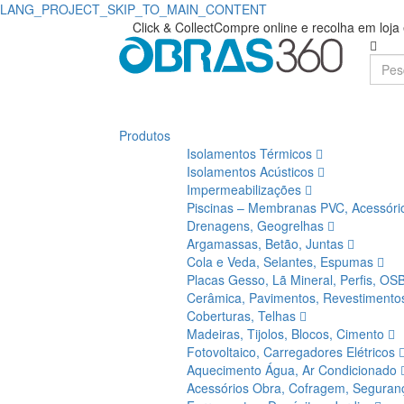
LANG_PROJECT_SKIP_TO_MAIN_CONTENT
Click & Collect
Compre online e recolha em loj
Produtos
Isolamentos Térmicos
Isolamentos Acústicos
Impermeabilizações
Piscinas – Membranas PVC, Acessór
Drenagens, Geogrelhas
Argamassas, Betão, Juntas
Cola e Veda, Selantes, Espumas
Placas Gesso, Lã Mineral, Perfis, OS
Cerâmica, Pavimentos, Revestiment
Coberturas, Telhas
Madeiras, Tijolos, Blocos, Cimento
Fotovoltaico, Carregadores Elétricos
Aquecimento Água, Ar Condicionado
Acessórios Obra, Cofragem, Segura