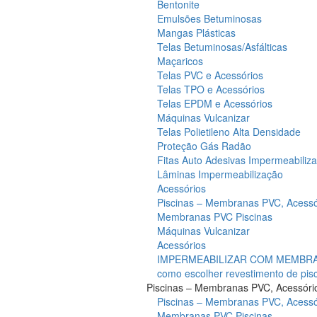
Bentonite
Emulsões Betuminosas
Mangas Plásticas
Telas Betuminosas/Asfálticas
Maçaricos
Telas PVC e Acessórios
Telas TPO e Acessórios
Telas EPDM e Acessórios
Máquinas Vulcanizar
Telas Polietileno Alta Densidade
Proteção Gás Radão
Fitas Auto Adesivas Impermeabiliz
Lâminas Impermeabilização
Acessórios
Piscinas – Membranas PVC, Acessó
Membranas PVC Piscinas
Máquinas Vulcanizar
Acessórios
IMPERMEABILIZAR COM MEMBRAN
como escolher revestimento de pis
Piscinas – Membranas PVC, Acessóri
Piscinas – Membranas PVC, Acessó
Membranas PVC Piscinas