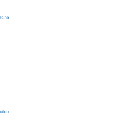
scina
ndido