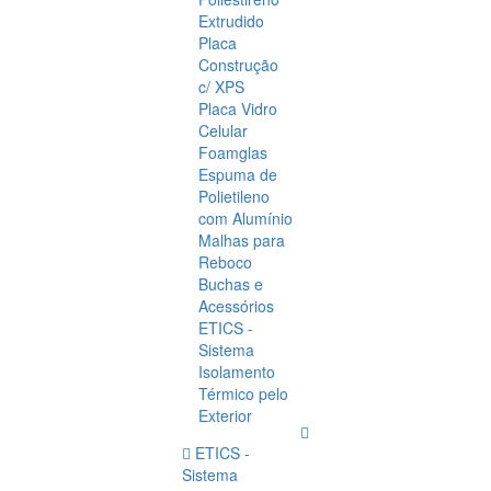
Extrudido
Placa
Construção
c/ XPS
Placa Vidro
Celular
Foamglas
Espuma de
Polietileno
com Alumínio
Malhas para
Reboco
Buchas e
Acessórios
ETICS -
Sistema
Isolamento
Térmico pelo
Exterior
ETICS -
Sistema