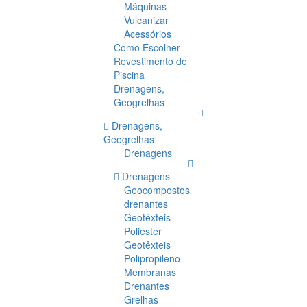
Máquinas
Vulcanizar
Acessórios
Como Escolher
Revestimento de
Piscina
Drenagens,
Geogrelhas
Drenagens,
Geogrelhas
Drenagens
Drenagens
Geocompostos
drenantes
Geotêxteis
Poliéster
Geotêxteis
Polipropileno
Membranas
Drenantes
Grelhas