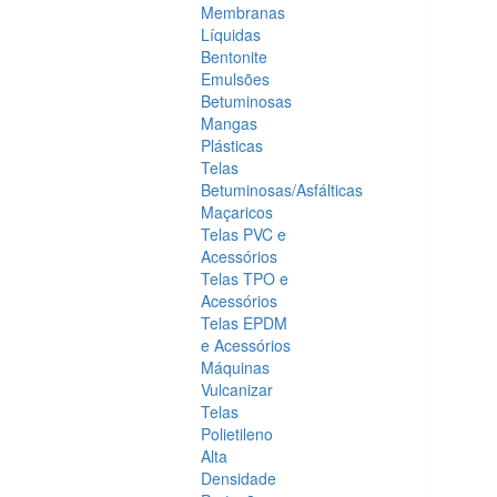
Membranas
Líquidas
Bentonite
Emulsões
Betuminosas
Mangas
Plásticas
Telas
Betuminosas/Asfálticas
Maçaricos
Telas PVC e
Acessórios
Telas TPO e
Acessórios
Telas EPDM
e Acessórios
Máquinas
Vulcanizar
Telas
Polietileno
Alta
Densidade