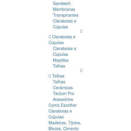
Sandwich
Membranas
Transpirantes
Claraboias e
Cúpulas
Claraboias e
Cúpulas
Claraboias e
Cúpulas
Maydisa
Telhas
Telhas
Telhas
Cerâmicas
Tectum Pro
Acessórios
Como Escolher
Claraboias e
Cúpulas
Madeiras, Tijolos,
Blocos, Cimento