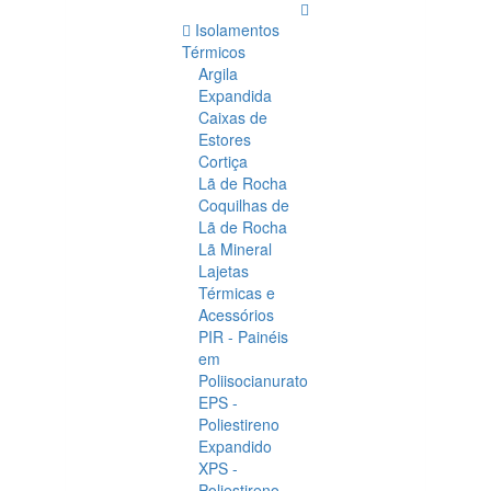
Isolamentos
Térmicos
Argila
Expandida
Caixas de
Estores
Cortiça
Lã de Rocha
Coquilhas de
Lã de Rocha
Lã Mineral
Lajetas
Térmicas e
Acessórios
PIR - Painéis
em
Poliisocianurato
EPS -
Poliestireno
Expandido
XPS -
Poliestireno