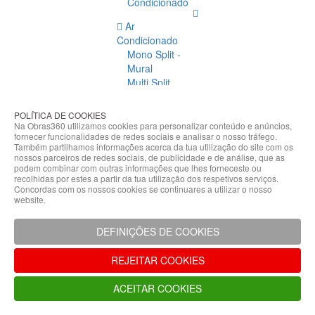
Condicionado
Ar
Condicionado
Mono Split -
Mural
Multi Split
Acessórios
Ar
POLÍTICA DE COOKIES
Condicionado
Na Obras360 utilizamos cookies para personalizar conteúdo e anúncios,
fornecer funcionalidades de redes sociais e analisar o nosso tráfego.
Acessórios
Também partilhamos informações acerca da tua utilização do site com os
Climatização
nossos parceiros de redes sociais, de publicidade e de análise, que as
podem combinar com outras informações que lhes forneceste ou
Acessórios
recolhidas por estes a partir da tua utilização dos respetivos serviços.
Concordas com os nossos cookies se continuares a utilizar o nosso
Climatização
website.
Bombas
Hidráulicas
DEFINIÇÕES DE COOKIES
Controladores
Fixações e
REJEITAR COOKIES
Acessórios
Isolamento
ACEITAR COOKIES
para
Tubagem