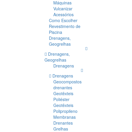
Máquinas
Vulcanizar
Acessórios
Como Escolher
Revestimento de
Piscina
Drenagens,
Geogrelhas
Drenagens,
Geogrelhas
Drenagens
Drenagens
Geocompostos
drenantes
Geotêxteis
Poliéster
Geotêxteis
Polipropileno
Membranas
Drenantes
Grelhas