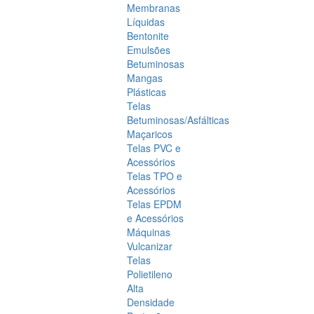
Membranas
Líquidas
Bentonite
Emulsões
Betuminosas
Mangas
Plásticas
Telas
Betuminosas/Asfálticas
Maçaricos
Telas PVC e
Acessórios
Telas TPO e
Acessórios
Telas EPDM
e Acessórios
Máquinas
Vulcanizar
Telas
Polietileno
Alta
Densidade