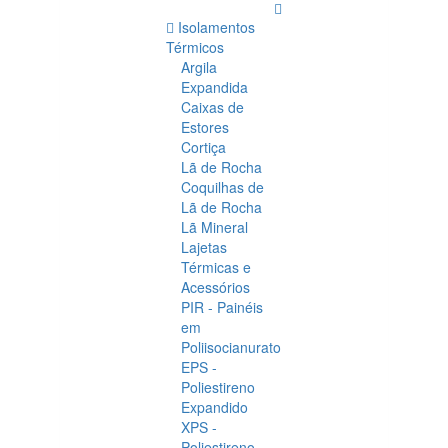
Isolamentos
Térmicos
Argila
Expandida
Caixas de
Estores
Cortiça
Lã de Rocha
Coquilhas de
Lã de Rocha
Lã Mineral
Lajetas
Térmicas e
Acessórios
PIR - Painéis
em
Poliisocianurato
EPS -
Poliestireno
Expandido
XPS -
Poliestireno