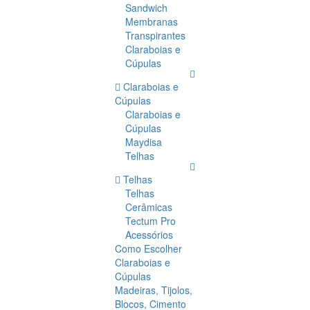
Sandwich
Membranas
Transpirantes
Claraboias e
Cúpulas
Claraboias e
Cúpulas
Claraboias e
Cúpulas
Maydisa
Telhas
Telhas
Telhas
Cerâmicas
Tectum Pro
Acessórios
Como Escolher
Claraboias e
Cúpulas
Madeiras, Tijolos,
Blocos, Cimento