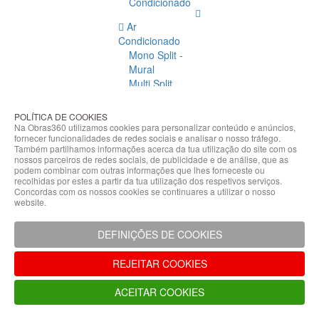
Condicionado
Ar
Condicionado
Mono Split -
Mural
Multi Split
Acessórios
Ar
POLÍTICA DE COOKIES
Condicionado
Na Obras360 utilizamos cookies para personalizar conteúdo e anúncios,
fornecer funcionalidades de redes sociais e analisar o nosso tráfego.
Acessórios
Também partilhamos informações acerca da tua utilização do site com os
Climatização
nossos parceiros de redes sociais, de publicidade e de análise, que as
podem combinar com outras informações que lhes forneceste ou
Acessórios
recolhidas por estes a partir da tua utilização dos respetivos serviços.
Concordas com os nossos cookies se continuares a utilizar o nosso
Climatização
website.
Bombas
Hidráulicas
DEFINIÇÕES DE COOKIES
Controladores
Fixações e
REJEITAR COOKIES
Acessórios
Isolamento
ACEITAR COOKIES
para
Tubagem