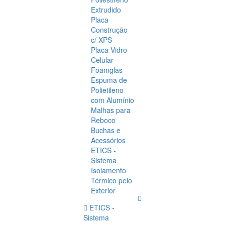
Extrudido
Placa
Construção
c/ XPS
Placa Vidro
Celular
Foamglas
Espuma de
Polietileno
com Alumínio
Malhas para
Reboco
Buchas e
Acessórios
ETICS -
Sistema
Isolamento
Térmico pelo
Exterior
ETICS -
Sistema