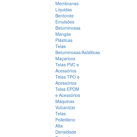
Membranas
Líquidas
Bentonite
Emulsões
Betuminosas
Mangas
Plásticas
Telas
Betuminosas/Asfálticas
Maçaricos
Telas PVC e
Acessórios
Telas TPO e
Acessórios
Telas EPDM
e Acessórios
Máquinas
Vulcanizar
Telas
Polietileno
Alta
Densidade