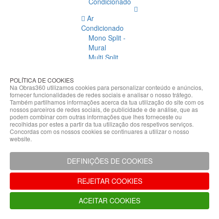
Condicionado
Ar
Condicionado
Mono Split -
Mural
Multi Split
Acessórios
Ar
POLÍTICA DE COOKIES
Condicionado
Na Obras360 utilizamos cookies para personalizar conteúdo e anúncios,
fornecer funcionalidades de redes sociais e analisar o nosso tráfego.
Acessórios
Também partilhamos informações acerca da tua utilização do site com os
Climatização
nossos parceiros de redes sociais, de publicidade e de análise, que as
podem combinar com outras informações que lhes forneceste ou
Acessórios
recolhidas por estes a partir da tua utilização dos respetivos serviços.
Concordas com os nossos cookies se continuares a utilizar o nosso
Climatização
website.
Bombas
Hidráulicas
DEFINIÇÕES DE COOKIES
Controladores
Fixações e
REJEITAR COOKIES
Acessórios
Isolamento
ACEITAR COOKIES
para
Tubagem