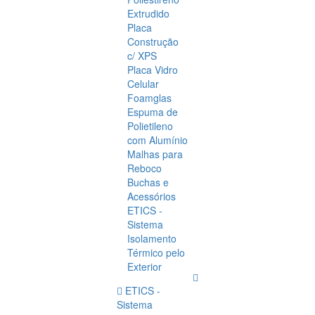
Extrudido
Placa
Construção
c/ XPS
Placa Vidro
Celular
Foamglas
Espuma de
Polietileno
com Alumínio
Malhas para
Reboco
Buchas e
Acessórios
ETICS -
Sistema
Isolamento
Térmico pelo
Exterior
ETICS -
Sistema