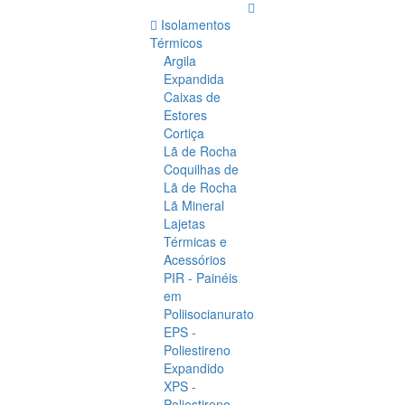
Isolamentos
Térmicos
Argila
Expandida
Caixas de
Estores
Cortiça
Lã de Rocha
Coquilhas de
Lã de Rocha
Lã Mineral
Lajetas
Térmicas e
Acessórios
PIR - Painéis
em
Poliisocianurato
EPS -
Poliestireno
Expandido
XPS -
Poliestireno