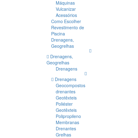
Máquinas
Vulcanizar
Acessórios
Como Escolher
Revestimento de
Piscina
Drenagens,
Geogrelhas
Drenagens,
Geogrelhas
Drenagens
Drenagens
Geocompostos
drenantes
Geotêxteis
Poliéster
Geotêxteis
Polipropileno
Membranas
Drenantes
Grelhas