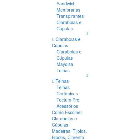
Sandwich
Membranas
Transpirantes
Claraboias e
Cúpulas
Claraboias e
Cúpulas
Claraboias e
Cúpulas
Maydisa
Telhas
Telhas
Telhas
Cerâmicas
Tectum Pro
Acessórios
Como Escolher
Claraboias e
Cúpulas
Madeiras, Tijolos,
Blocos, Cimento