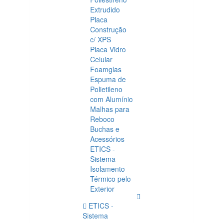
Extrudido
Placa
Construção
c/ XPS
Placa Vidro
Celular
Foamglas
Espuma de
Polietileno
com Alumínio
Malhas para
Reboco
Buchas e
Acessórios
ETICS -
Sistema
Isolamento
Térmico pelo
Exterior
ETICS -
Sistema