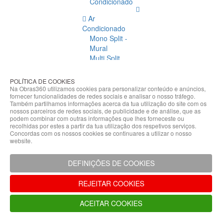
Condicionado
Ar
Condicionado
Mono Split -
Mural
Multi Split
Acessórios
Ar
POLÍTICA DE COOKIES
Condicionado
Na Obras360 utilizamos cookies para personalizar conteúdo e anúncios,
fornecer funcionalidades de redes sociais e analisar o nosso tráfego.
Acessórios
Também partilhamos informações acerca da tua utilização do site com os
Climatização
nossos parceiros de redes sociais, de publicidade e de análise, que as
podem combinar com outras informações que lhes forneceste ou
Acessórios
recolhidas por estes a partir da tua utilização dos respetivos serviços.
Concordas com os nossos cookies se continuares a utilizar o nosso
Climatização
website.
Bombas
Hidráulicas
DEFINIÇÕES DE COOKIES
Controladores
Fixações e
REJEITAR COOKIES
Acessórios
Isolamento
ACEITAR COOKIES
para
Tubagem