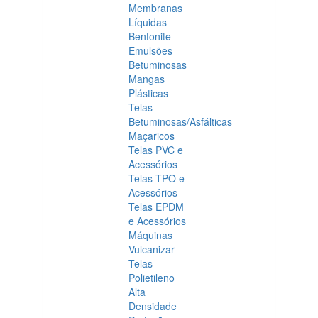
Membranas
Líquidas
Bentonite
Emulsões
Betuminosas
Mangas
Plásticas
Telas
Betuminosas/Asfálticas
Maçaricos
Telas PVC e
Acessórios
Telas TPO e
Acessórios
Telas EPDM
e Acessórios
Máquinas
Vulcanizar
Telas
Polietileno
Alta
Densidade