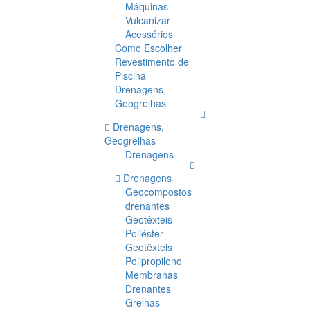
Máquinas
Vulcanizar
Acessórios
Como Escolher
Revestimento de
Piscina
Drenagens,
Geogrelhas
Drenagens,
Geogrelhas
Drenagens
Drenagens
Geocompostos
drenantes
Geotêxteis
Poliéster
Geotêxteis
Polipropileno
Membranas
Drenantes
Grelhas