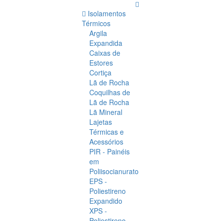
Isolamentos
Térmicos
Argila
Expandida
Caixas de
Estores
Cortiça
Lã de Rocha
Coquilhas de
Lã de Rocha
Lã Mineral
Lajetas
Térmicas e
Acessórios
PIR - Painéis
em
Poliisocianurato
EPS -
Poliestireno
Expandido
XPS -
Poliestireno