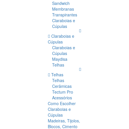
Sandwich
Membranas
Transpirantes
Claraboias e
Cúpulas
Claraboias e
Cúpulas
Claraboias e
Cúpulas
Maydisa
Telhas
Telhas
Telhas
Cerâmicas
Tectum Pro
Acessórios
Como Escolher
Claraboias e
Cúpulas
Madeiras, Tijolos,
Blocos, Cimento