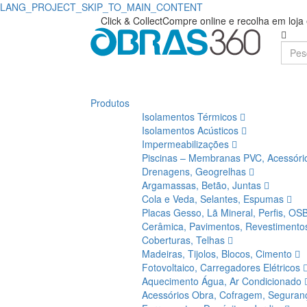
LANG_PROJECT_SKIP_TO_MAIN_CONTENT
Click & Collect
Compre online e recolha em loj
Produtos
Isolamentos Térmicos
Isolamentos Acústicos
Impermeabilizações
Piscinas – Membranas PVC, Acessór
Drenagens, Geogrelhas
Argamassas, Betão, Juntas
Cola e Veda, Selantes, Espumas
Placas Gesso, Lã Mineral, Perfis, OS
Cerâmica, Pavimentos, Revestiment
Coberturas, Telhas
Madeiras, Tijolos, Blocos, Cimento
Fotovoltaico, Carregadores Elétricos
Aquecimento Água, Ar Condicionado
Acessórios Obra, Cofragem, Segura