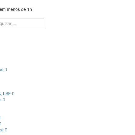
a em menos de 1h
ios
B, LSF
os
nça