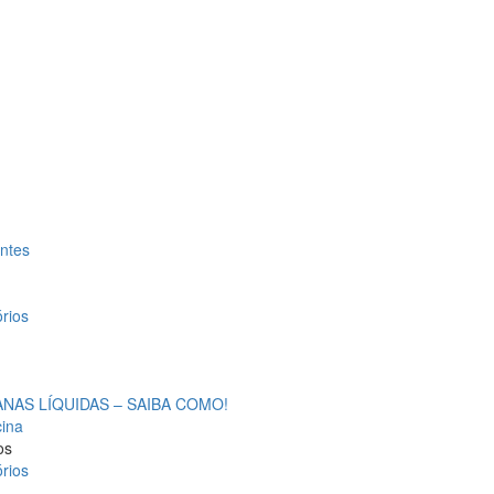
antes
rios
AS LÍQUIDAS – SAIBA COMO!
cina
os
rios