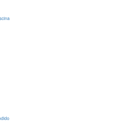
scina
ndido