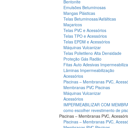
Bentonite
Emulsões Betuminosas
Mangas Plásticas
Telas Betuminosas/Asfálticas
Maçaricos
Telas PVC e Acessórios
Telas TPO e Acessórios
Telas EPDM e Acessórios
Máquinas Vulcanizar
Telas Polietileno Alta Densidade
Proteção Gás Radão
Fitas Auto Adesivas Impermeabiliz
Lâminas Impermeabilização
Acessórios
Piscinas – Membranas PVC, Acessó
Membranas PVC Piscinas
Máquinas Vulcanizar
Acessórios
IMPERMEABILIZAR COM MEMBRAN
como escolher revestimento de pis
Piscinas – Membranas PVC, Acessóri
Piscinas – Membranas PVC, Acessó
Membranas PVC Piscinas