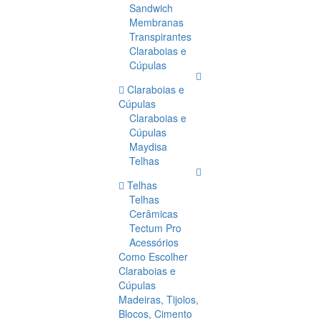
Sandwich
Membranas
Transpirantes
Claraboias e
Cúpulas
Claraboias e
Cúpulas
Claraboias e
Cúpulas
Maydisa
Telhas
Telhas
Telhas
Cerâmicas
Tectum Pro
Acessórios
Como Escolher
Claraboias e
Cúpulas
Madeiras, Tijolos,
Blocos, Cimento