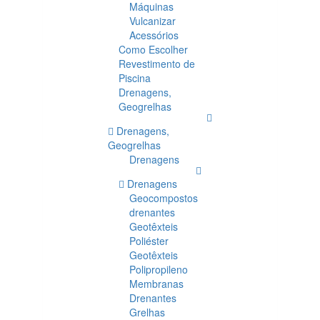
Máquinas
Vulcanizar
Acessórios
Como Escolher
Revestimento de
Piscina
Drenagens,
Geogrelhas
Drenagens,
Geogrelhas
Drenagens
Drenagens
Geocompostos
drenantes
Geotêxteis
Poliéster
Geotêxteis
Polipropileno
Membranas
Drenantes
Grelhas