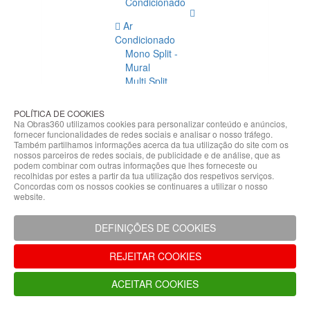
Condicionado
Ar
Condicionado
Mono Split -
Mural
Multi Split
Acessórios
Ar
POLÍTICA DE COOKIES
Condicionado
Na Obras360 utilizamos cookies para personalizar conteúdo e anúncios,
fornecer funcionalidades de redes sociais e analisar o nosso tráfego.
Acessórios
Também partilhamos informações acerca da tua utilização do site com os
Climatização
nossos parceiros de redes sociais, de publicidade e de análise, que as
podem combinar com outras informações que lhes forneceste ou
Acessórios
recolhidas por estes a partir da tua utilização dos respetivos serviços.
Concordas com os nossos cookies se continuares a utilizar o nosso
Climatização
website.
Bombas
Hidráulicas
DEFINIÇÕES DE COOKIES
Controladores
Fixações e
REJEITAR COOKIES
Acessórios
Isolamento
ACEITAR COOKIES
para
Tubagem