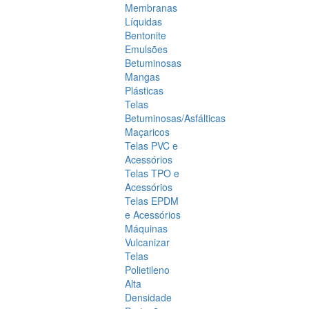
Membranas
Líquidas
Bentonite
Emulsões
Betuminosas
Mangas
Plásticas
Telas
Betuminosas/Asfálticas
Maçaricos
Telas PVC e
Acessórios
Telas TPO e
Acessórios
Telas EPDM
e Acessórios
Máquinas
Vulcanizar
Telas
Polietileno
Alta
Densidade