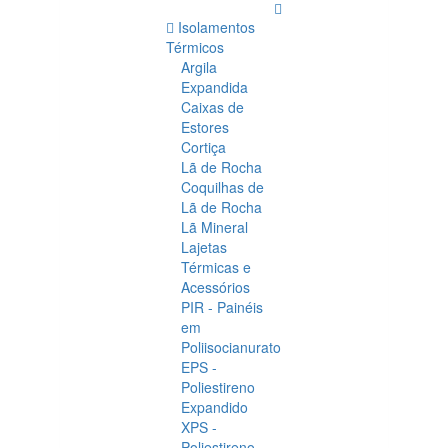
Isolamentos
Térmicos
Argila
Expandida
Caixas de
Estores
Cortiça
Lã de Rocha
Coquilhas de
Lã de Rocha
Lã Mineral
Lajetas
Térmicas e
Acessórios
PIR - Painéis
em
Poliisocianurato
EPS -
Poliestireno
Expandido
XPS -
Poliestireno