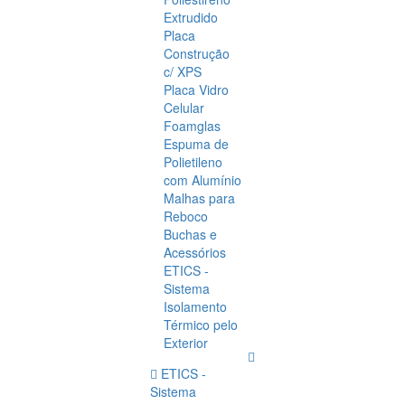
Extrudido
Placa
Construção
c/ XPS
Placa Vidro
Celular
Foamglas
Espuma de
Polietileno
com Alumínio
Malhas para
Reboco
Buchas e
Acessórios
ETICS -
Sistema
Isolamento
Térmico pelo
Exterior
ETICS -
Sistema