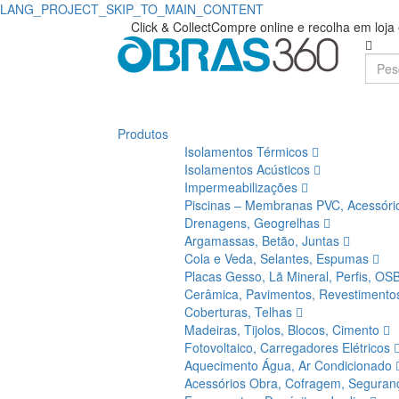
LANG_PROJECT_SKIP_TO_MAIN_CONTENT
Click & Collect
Compre online e recolha em loj
Produtos
Isolamentos Térmicos
Isolamentos Acústicos
Impermeabilizações
Piscinas – Membranas PVC, Acessór
Drenagens, Geogrelhas
Argamassas, Betão, Juntas
Cola e Veda, Selantes, Espumas
Placas Gesso, Lã Mineral, Perfis, OS
Cerâmica, Pavimentos, Revestiment
Coberturas, Telhas
Madeiras, Tijolos, Blocos, Cimento
Fotovoltaico, Carregadores Elétricos
Aquecimento Água, Ar Condicionado
Acessórios Obra, Cofragem, Segura