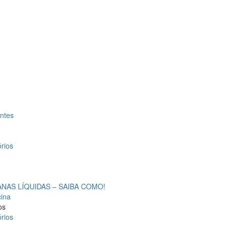
antes
rios
AS LÍQUIDAS – SAIBA COMO!
cina
os
rios