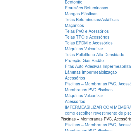
Bentonite
Emulsões Betuminosas
Mangas Plásticas
Telas Betuminosas/Asfálticas
Maçaricos
Telas PVC e Acessórios
Telas TPO e Acessórios
Telas EPDM e Acessórios
Máquinas Vulcanizar
Telas Polietileno Alta Densidade
Proteção Gás Radão
Fitas Auto Adesivas Impermeabiliz
Lâminas Impermeabilização
Acessórios
Piscinas – Membranas PVC, Acessó
Membranas PVC Piscinas
Máquinas Vulcanizar
Acessórios
IMPERMEABILIZAR COM MEMBRAN
como escolher revestimento de pis
Piscinas – Membranas PVC, Acessóri
Piscinas – Membranas PVC, Acessó
Membranas PVC Piscinas