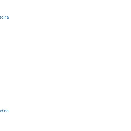
scina
ndido