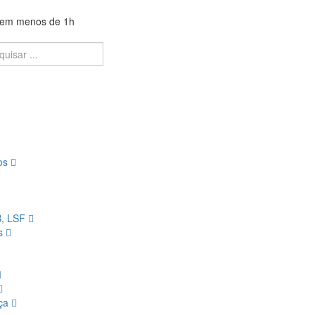
a em menos de 1h
ios
B, LSF
os
nça