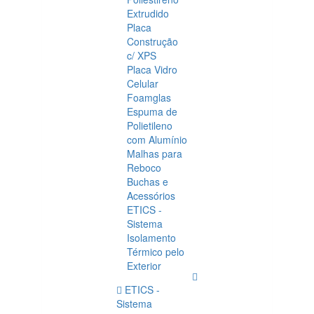
Extrudido
Placa
Construção
c/ XPS
Placa Vidro
Celular
Foamglas
Espuma de
Polietileno
com Alumínio
Malhas para
Reboco
Buchas e
Acessórios
ETICS -
Sistema
Isolamento
Térmico pelo
Exterior
ETICS -
Sistema