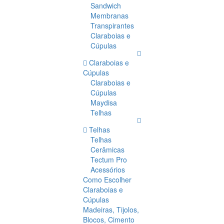
Sandwich
Membranas
Transpirantes
Claraboias e
Cúpulas
Claraboias e
Cúpulas
Claraboias e
Cúpulas
Maydisa
Telhas
Telhas
Telhas
Cerâmicas
Tectum Pro
Acessórios
Como Escolher
Claraboias e
Cúpulas
Madeiras, Tijolos,
Blocos, Cimento