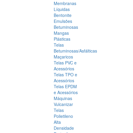
Membranas
Líquidas
Bentonite
Emulsões
Betuminosas
Mangas
Plásticas
Telas
Betuminosas/Asfálticas
Maçaricos
Telas PVC e
Acessórios
Telas TPO e
Acessórios
Telas EPDM
e Acessórios
Máquinas
Vulcanizar
Telas
Polietileno
Alta
Densidade