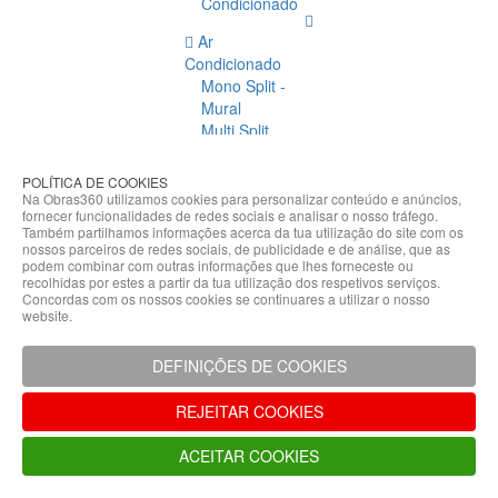
Condicionado
Ar
Condicionado
Mono Split -
Mural
Multi Split
Acessórios
Ar
POLÍTICA DE COOKIES
Condicionado
Na Obras360 utilizamos cookies para personalizar conteúdo e anúncios,
fornecer funcionalidades de redes sociais e analisar o nosso tráfego.
Acessórios
Também partilhamos informações acerca da tua utilização do site com os
Climatização
nossos parceiros de redes sociais, de publicidade e de análise, que as
podem combinar com outras informações que lhes forneceste ou
Acessórios
recolhidas por estes a partir da tua utilização dos respetivos serviços.
Concordas com os nossos cookies se continuares a utilizar o nosso
Climatização
website.
Bombas
Hidráulicas
DEFINIÇÕES DE COOKIES
Controladores
Fixações e
REJEITAR COOKIES
Acessórios
Isolamento
ACEITAR COOKIES
para
Tubagem