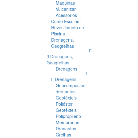
Máquinas
Vulcanizar
Acessórios
Como Escolher
Revestimento de
Piscina
Drenagens,
Geogrelhas
Drenagens,
Geogrelhas
Drenagens
Drenagens
Geocompostos
drenantes
Geotêxteis
Poliéster
Geotêxteis
Polipropileno
Membranas
Drenantes
Grelhas