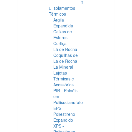
Isolamentos
Térmicos
Argila
Expandida
Caixas de
Estores
Cortiça
Lã de Rocha
Coquilhas de
Lã de Rocha
Lã Mineral
Lajetas
Térmicas e
Acessórios
PIR - Painéis
em
Poliisocianurato
EPS -
Poliestireno
Expandido
XPS -
Poliestireno