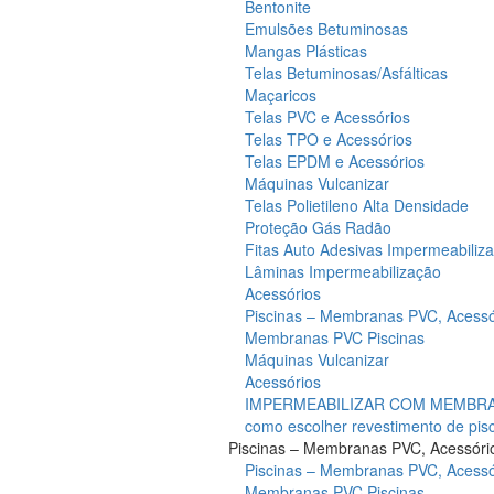
Bentonite
Emulsões Betuminosas
Mangas Plásticas
Telas Betuminosas/Asfálticas
Maçaricos
Telas PVC e Acessórios
Telas TPO e Acessórios
Telas EPDM e Acessórios
Máquinas Vulcanizar
Telas Polietileno Alta Densidade
Proteção Gás Radão
Fitas Auto Adesivas Impermeabiliz
Lâminas Impermeabilização
Acessórios
Piscinas – Membranas PVC, Acessó
Membranas PVC Piscinas
Máquinas Vulcanizar
Acessórios
IMPERMEABILIZAR COM MEMBRAN
como escolher revestimento de pis
Piscinas – Membranas PVC, Acessóri
Piscinas – Membranas PVC, Acessó
Membranas PVC Piscinas