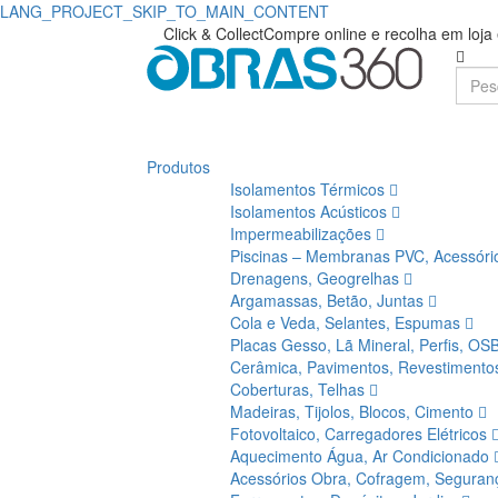
LANG_PROJECT_SKIP_TO_MAIN_CONTENT
Click & Collect
Compre online e recolha em loj
Produtos
Isolamentos Térmicos
Isolamentos Acústicos
Impermeabilizações
Piscinas – Membranas PVC, Acessór
Drenagens, Geogrelhas
Argamassas, Betão, Juntas
Cola e Veda, Selantes, Espumas
Placas Gesso, Lã Mineral, Perfis, OS
Cerâmica, Pavimentos, Revestiment
Coberturas, Telhas
Madeiras, Tijolos, Blocos, Cimento
Fotovoltaico, Carregadores Elétricos
Aquecimento Água, Ar Condicionado
Acessórios Obra, Cofragem, Segura