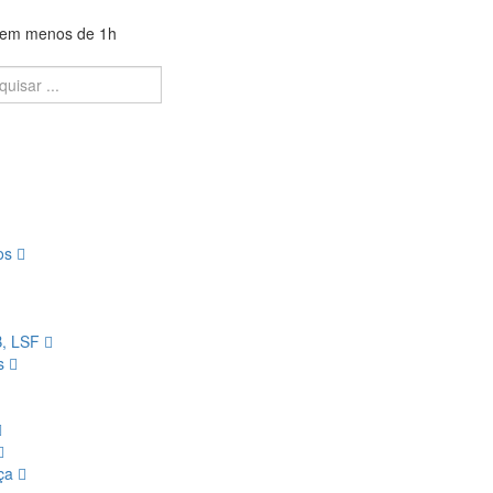
a em menos de 1h
ios
B, LSF
os
nça