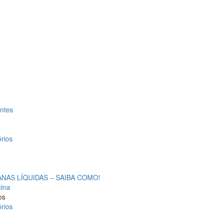
antes
rios
AS LÍQUIDAS – SAIBA COMO!
cina
os
rios