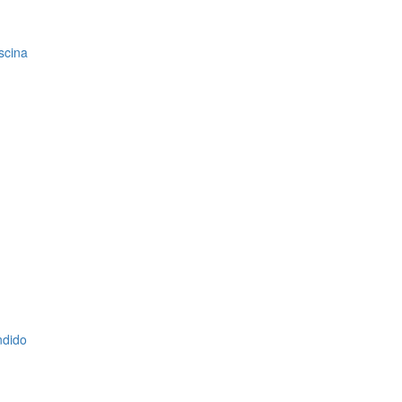
scina
ndido