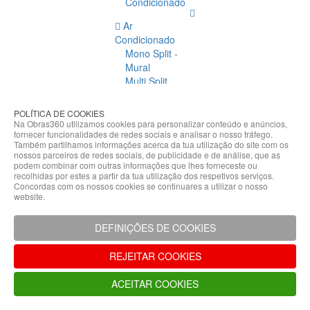
Condicionado
Ar
Condicionado
Mono Split -
Mural
Multi Split
Acessórios
Ar
POLÍTICA DE COOKIES
Condicionado
Na Obras360 utilizamos cookies para personalizar conteúdo e anúncios,
fornecer funcionalidades de redes sociais e analisar o nosso tráfego.
Acessórios
Também partilhamos informações acerca da tua utilização do site com os
Climatização
nossos parceiros de redes sociais, de publicidade e de análise, que as
podem combinar com outras informações que lhes forneceste ou
Acessórios
recolhidas por estes a partir da tua utilização dos respetivos serviços.
Concordas com os nossos cookies se continuares a utilizar o nosso
Climatização
website.
Bombas
Hidráulicas
DEFINIÇÕES DE COOKIES
Controladores
Fixações e
REJEITAR COOKIES
Acessórios
Isolamento
ACEITAR COOKIES
para
Tubagem