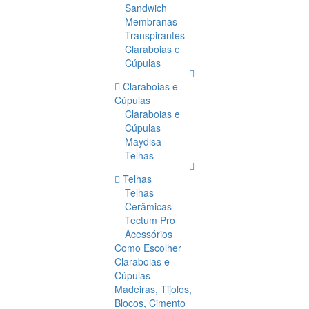
Sandwich
Membranas
Transpirantes
Claraboias e
Cúpulas
Claraboias e
Cúpulas
Claraboias e
Cúpulas
Maydisa
Telhas
Telhas
Telhas
Cerâmicas
Tectum Pro
Acessórios
Como Escolher
Claraboias e
Cúpulas
Madeiras, Tijolos,
Blocos, Cimento