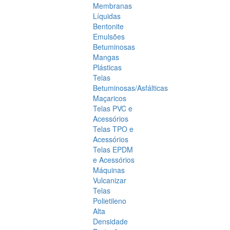
Membranas
Líquidas
Bentonite
Emulsões
Betuminosas
Mangas
Plásticas
Telas
Betuminosas/Asfálticas
Maçaricos
Telas PVC e
Acessórios
Telas TPO e
Acessórios
Telas EPDM
e Acessórios
Máquinas
Vulcanizar
Telas
Polietileno
Alta
Densidade