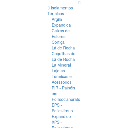
Isolamentos
Térmicos
Argila
Expandida
Caixas de
Estores
Cortiça
Lã de Rocha
Coquilhas de
Lã de Rocha
Lã Mineral
Lajetas
Térmicas e
Acessórios
PIR - Painéis
em
Poliisocianurato
EPS -
Poliestireno
Expandido
XPS -
Poliestireno