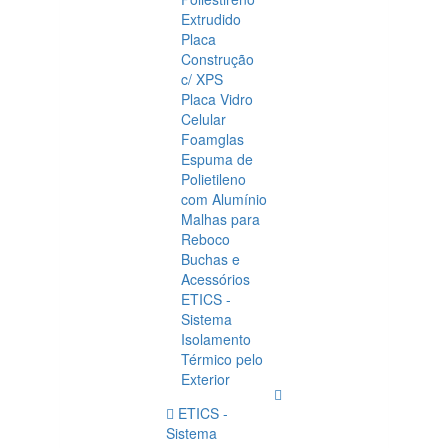
Extrudido
Placa
Construção
c/ XPS
Placa Vidro
Celular
Foamglas
Espuma de
Polietileno
com Alumínio
Malhas para
Reboco
Buchas e
Acessórios
ETICS -
Sistema
Isolamento
Térmico pelo
Exterior
ETICS -
Sistema