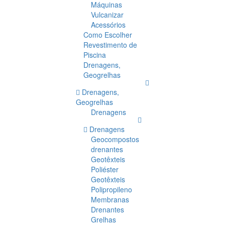
Máquinas
Vulcanizar
Acessórios
Como Escolher
Revestimento de
Piscina
Drenagens,
Geogrelhas
Drenagens,
Geogrelhas
Drenagens
Drenagens
Geocompostos
drenantes
Geotêxteis
Poliéster
Geotêxteis
Polipropileno
Membranas
Drenantes
Grelhas