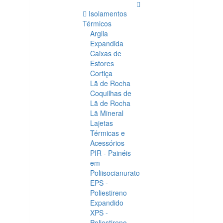
Isolamentos
Térmicos
Argila
Expandida
Caixas de
Estores
Cortiça
Lã de Rocha
Coquilhas de
Lã de Rocha
Lã Mineral
Lajetas
Térmicas e
Acessórios
PIR - Painéis
em
Poliisocianurato
EPS -
Poliestireno
Expandido
XPS -
Poliestireno