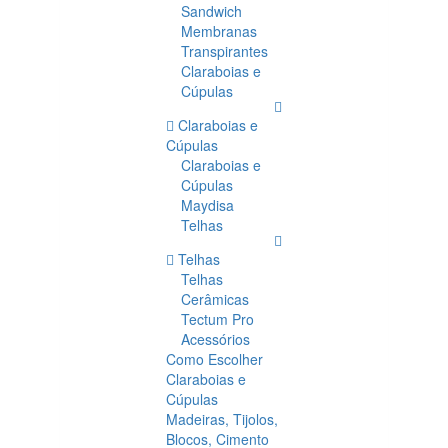
Sandwich
Membranas
Transpirantes
Claraboias e
Cúpulas
Claraboias e
Cúpulas
Claraboias e
Cúpulas
Maydisa
Telhas
Telhas
Telhas
Cerâmicas
Tectum Pro
Acessórios
Como Escolher
Claraboias e
Cúpulas
Madeiras, Tijolos,
Blocos, Cimento