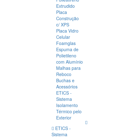
Extrudido
Placa
Construção
c/ XPS
Placa Vidro
Celular
Foamglas
Espuma de
Polietileno
com Alumínio
Malhas para
Reboco
Buchas e
Acessórios
ETICS -
Sistema
Isolamento
Térmico pelo
Exterior
ETICS -
Sistema