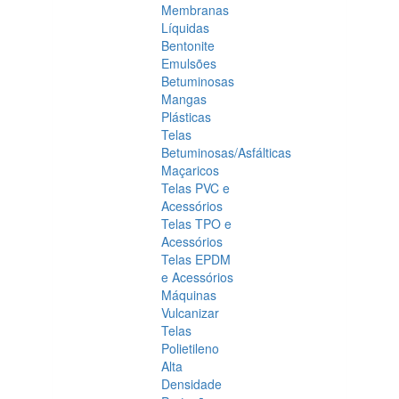
Membranas
Líquidas
Bentonite
Emulsões
Betuminosas
Mangas
Plásticas
Telas
Betuminosas/Asfálticas
Maçaricos
Telas PVC e
Acessórios
Telas TPO e
Acessórios
Telas EPDM
e Acessórios
Máquinas
Vulcanizar
Telas
Polietileno
Alta
Densidade