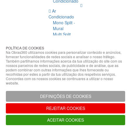
Condicionado
Ar
Condicionado
Mono Split -
Mural
Multi Split
Acessórios
Ar
POLÍTICA DE COOKIES
Condicionado
Na Obras360 utilizamos cookies para personalizar conteúdo e anúncios,
fornecer funcionalidades de redes sociais e analisar o nosso tráfego.
Acessórios
Também partilhamos informações acerca da tua utilização do site com os
Climatização
nossos parceiros de redes sociais, de publicidade e de análise, que as
podem combinar com outras informações que lhes forneceste ou
Acessórios
recolhidas por estes a partir da tua utilização dos respetivos serviços.
Concordas com os nossos cookies se continuares a utilizar o nosso
Climatização
website.
Bombas
Hidráulicas
DEFINIÇÕES DE COOKIES
Controladores
Fixações e
REJEITAR COOKIES
Acessórios
Isolamento
ACEITAR COOKIES
para
Tubagem