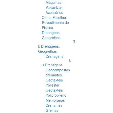
Máquinas
Vulcanizar
Acessórios
Como Escolher
Revestimento de
Piscina
Drenagens,
Geogrelhas
Drenagens,
Geogrelhas
Drenagens
Drenagens
Geocompostos
drenantes
Geotêxteis
Poliéster
Geotêxteis
Polipropileno
Membranas
Drenantes
Grelhas