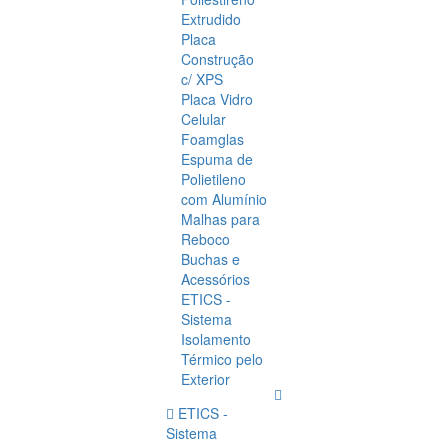
Extrudido
Placa
Construção
c/ XPS
Placa Vidro
Celular
Foamglas
Espuma de
Polietileno
com Alumínio
Malhas para
Reboco
Buchas e
Acessórios
ETICS -
Sistema
Isolamento
Térmico pelo
Exterior
ETICS -
Sistema