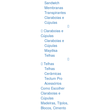
Sandwich
Membranas
Transpirantes
Claraboias e
Cúpulas
Claraboias e
Cúpulas
Claraboias e
Cúpulas
Maydisa
Telhas
Telhas
Telhas
Cerâmicas
Tectum Pro
Acessórios
Como Escolher
Claraboias e
Cúpulas
Madeiras, Tijolos,
Blocos, Cimento