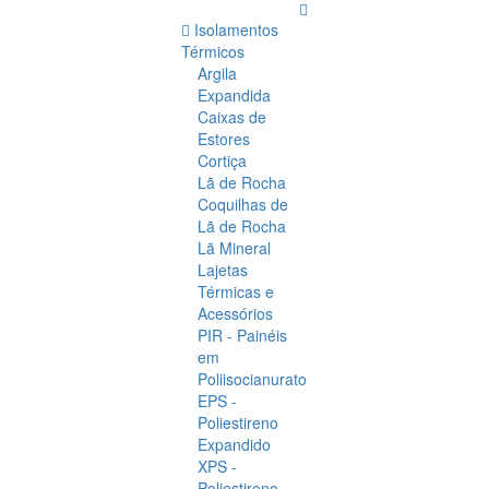
Isolamentos
Térmicos
Argila
Expandida
Caixas de
Estores
Cortiça
Lã de Rocha
Coquilhas de
Lã de Rocha
Lã Mineral
Lajetas
Térmicas e
Acessórios
PIR - Painéis
em
Poliisocianurato
EPS -
Poliestireno
Expandido
XPS -
Poliestireno