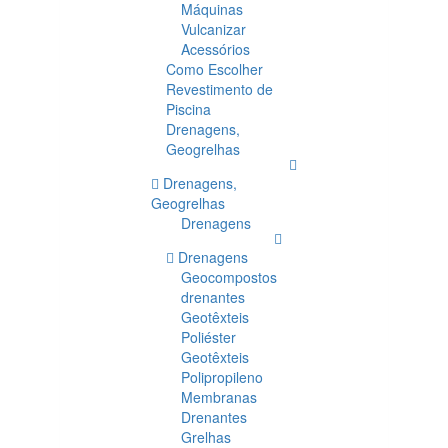
Máquinas
Vulcanizar
Acessórios
Como Escolher
Revestimento de
Piscina
Drenagens,
Geogrelhas
Drenagens,
Geogrelhas
Drenagens
Drenagens
Geocompostos
drenantes
Geotêxteis
Poliéster
Geotêxteis
Polipropileno
Membranas
Drenantes
Grelhas