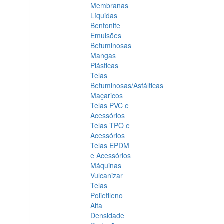
Membranas
Líquidas
Bentonite
Emulsões
Betuminosas
Mangas
Plásticas
Telas
Betuminosas/Asfálticas
Maçaricos
Telas PVC e
Acessórios
Telas TPO e
Acessórios
Telas EPDM
e Acessórios
Máquinas
Vulcanizar
Telas
Polietileno
Alta
Densidade