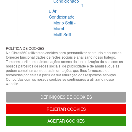
Condicionado
Ar
Condicionado
Mono Split -
Mural
Multi Split
Acessórios
Ar
POLÍTICA DE COOKIES
Condicionado
Na Obras360 utilizamos cookies para personalizar conteúdo e anúncios,
fornecer funcionalidades de redes sociais e analisar o nosso tráfego.
Acessórios
Também partilhamos informações acerca da tua utilização do site com os
Climatização
nossos parceiros de redes sociais, de publicidade e de análise, que as
podem combinar com outras informações que lhes forneceste ou
Acessórios
recolhidas por estes a partir da tua utilização dos respetivos serviços.
Concordas com os nossos cookies se continuares a utilizar o nosso
Climatização
website.
Bombas
Hidráulicas
DEFINIÇÕES DE COOKIES
Controladores
Fixações e
REJEITAR COOKIES
Acessórios
Isolamento
ACEITAR COOKIES
para
Tubagem