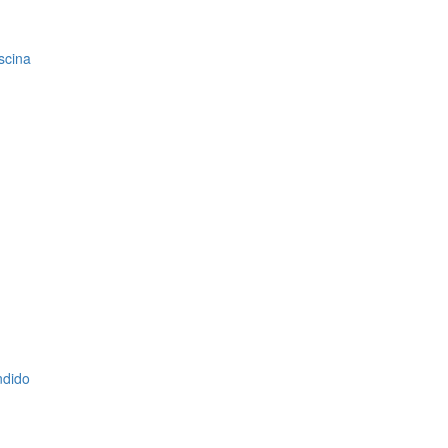
scina
ndido