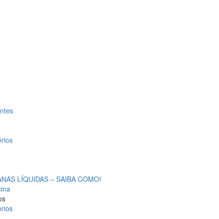
antes
rios
AS LÍQUIDAS – SAIBA COMO!
cina
os
rios