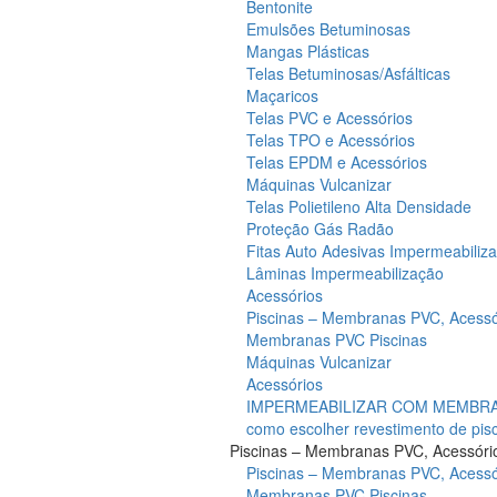
Bentonite
Emulsões Betuminosas
Mangas Plásticas
Telas Betuminosas/Asfálticas
Maçaricos
Telas PVC e Acessórios
Telas TPO e Acessórios
Telas EPDM e Acessórios
Máquinas Vulcanizar
Telas Polietileno Alta Densidade
Proteção Gás Radão
Fitas Auto Adesivas Impermeabiliz
Lâminas Impermeabilização
Acessórios
Piscinas – Membranas PVC, Acessó
Membranas PVC Piscinas
Máquinas Vulcanizar
Acessórios
IMPERMEABILIZAR COM MEMBRAN
como escolher revestimento de pis
Piscinas – Membranas PVC, Acessóri
Piscinas – Membranas PVC, Acessó
Membranas PVC Piscinas