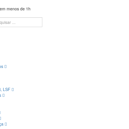
a em menos de 1h
ios
B, LSF
os
nça