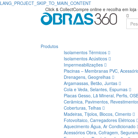
LANG_PROJECT_SKIP_TO_MAIN_CONTENT
Click & Collect
Compre online e recolha em loj
Produtos
Isolamentos Térmicos
Isolamentos Acústicos
Impermeabilizações
Piscinas – Membranas PVC, Acessór
Drenagens, Geogrelhas
Argamassas, Betão, Juntas
Cola e Veda, Selantes, Espumas
Placas Gesso, Lã Mineral, Perfis, OS
Cerâmica, Pavimentos, Revestiment
Coberturas, Telhas
Madeiras, Tijolos, Blocos, Cimento
Fotovoltaico, Carregadores Elétricos
Aquecimento Água, Ar Condicionado
Acessórios Obra, Cofragem, Segura