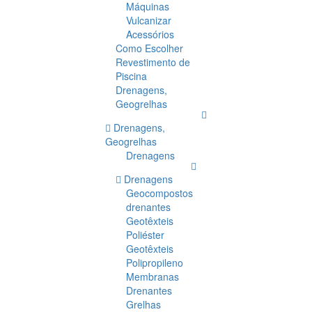
Máquinas
Vulcanizar
Acessórios
Como Escolher
Revestimento de
Piscina
Drenagens,
Geogrelhas
Drenagens,
Geogrelhas
Drenagens
Drenagens
Geocompostos
drenantes
Geotêxteis
Poliéster
Geotêxteis
Polipropileno
Membranas
Drenantes
Grelhas