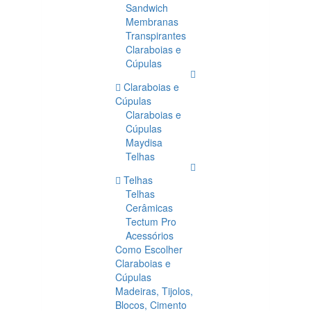
Sandwich
Membranas
Transpirantes
Claraboias e
Cúpulas
Claraboias e
Cúpulas
Claraboias e
Cúpulas
Maydisa
Telhas
Telhas
Telhas
Cerâmicas
Tectum Pro
Acessórios
Como Escolher
Claraboias e
Cúpulas
Madeiras, Tijolos,
Blocos, Cimento