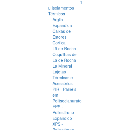
Isolamentos
Térmicos
Argila
Expandida
Caixas de
Estores
Cortiça
Lã de Rocha
Coquilhas de
Lã de Rocha
Lã Mineral
Lajetas
Térmicas e
Acessórios
PIR - Painéis
em
Poliisocianurato
EPS -
Poliestireno
Expandido
XPS -
Poliestireno