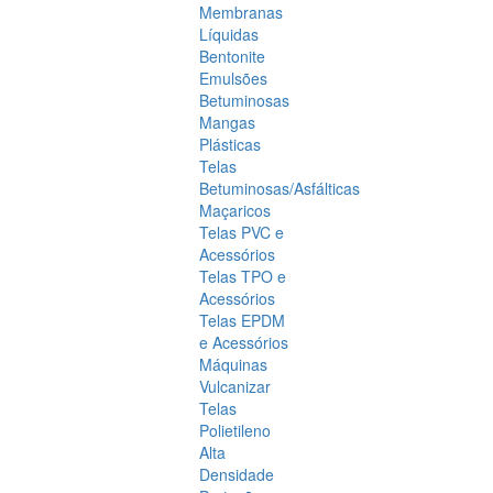
Membranas
Líquidas
Bentonite
Emulsões
Betuminosas
Mangas
Plásticas
Telas
Betuminosas/Asfálticas
Maçaricos
Telas PVC e
Acessórios
Telas TPO e
Acessórios
Telas EPDM
e Acessórios
Máquinas
Vulcanizar
Telas
Polietileno
Alta
Densidade