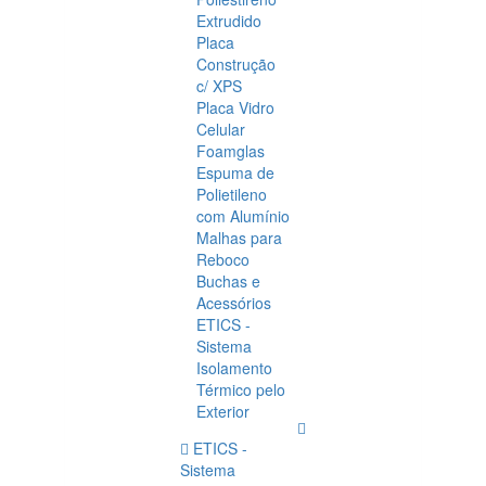
Extrudido
Placa
Construção
c/ XPS
Placa Vidro
Celular
Foamglas
Espuma de
Polietileno
com Alumínio
Malhas para
Reboco
Buchas e
Acessórios
ETICS -
Sistema
Isolamento
Térmico pelo
Exterior
ETICS -
Sistema