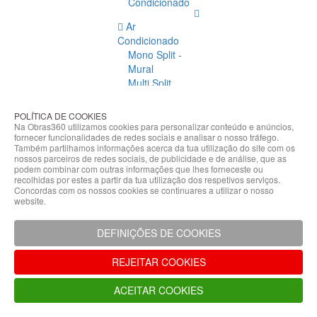
Condicionado
Ar
Condicionado
Mono Split -
Mural
Multi Split
Acessórios
Ar
POLÍTICA DE COOKIES
Condicionado
Na Obras360 utilizamos cookies para personalizar conteúdo e anúncios,
fornecer funcionalidades de redes sociais e analisar o nosso tráfego.
Acessórios
Também partilhamos informações acerca da tua utilização do site com os
Climatização
nossos parceiros de redes sociais, de publicidade e de análise, que as
podem combinar com outras informações que lhes forneceste ou
Acessórios
recolhidas por estes a partir da tua utilização dos respetivos serviços.
Concordas com os nossos cookies se continuares a utilizar o nosso
Climatização
website.
Bombas
Hidráulicas
DEFINIÇÕES DE COOKIES
Controladores
Fixações e
REJEITAR COOKIES
Acessórios
Isolamento
ACEITAR COOKIES
para
Tubagem