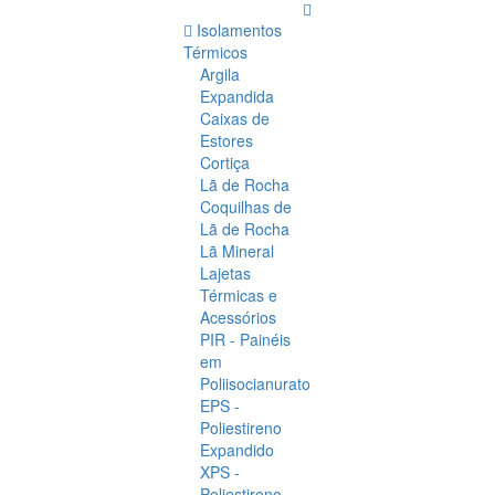
Obras360
Isolamentos
Térmicos
Argila
Expandida
Caixas de
Estores
Cortiça
Lã de Rocha
Coquilhas de
Lã de Rocha
Lã Mineral
Lajetas
Térmicas e
Acessórios
PIR - Painéis
em
Poliisocianurato
EPS -
Poliestireno
Expandido
XPS -
Poliestireno