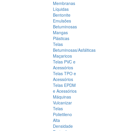
Membranas
Líquidas
Bentonite
Emulsões
Betuminosas
Mangas
Plásticas
Telas
Betuminosas/Asfálticas
Maçaricos
Telas PVC e
Acessórios
Telas TPO e
Acessórios
Telas EPDM
e Acessórios
Máquinas
Vulcanizar
Telas
Polietileno
Alta
Densidade