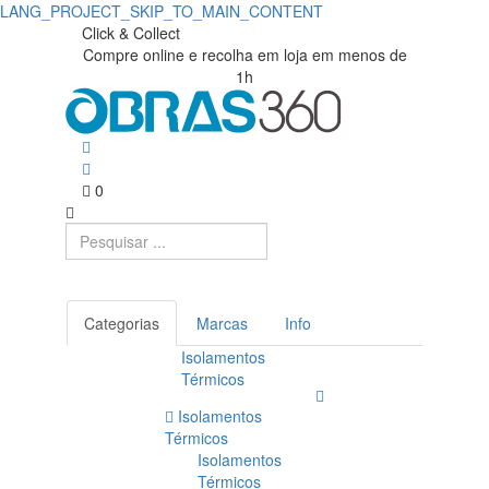
LANG_PROJECT_SKIP_TO_MAIN_CONTENT
Tela
Obras360
Click & Collect
Compre online e recolha em loja em menos de
|
Betuminosa
1h
Loja
Asfáltica
de
SBS
Materiais
0
Impermeabilização
de
ECOflex
Construção
PY
50
Categorias
Marcas
Info
Isolamentos
Poliéster
Térmicos
5KG/M2
Isolamentos
Térmicos
|
Isolamentos
Térmicos