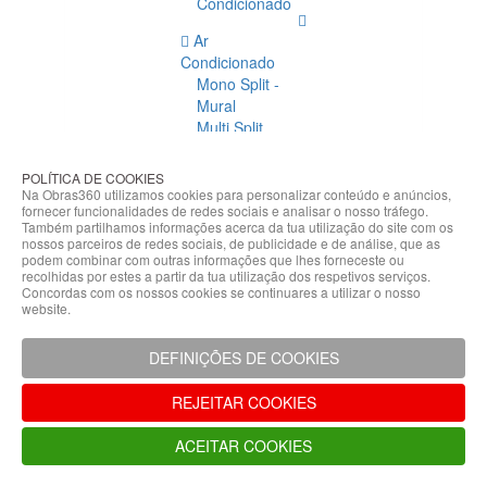
Condicionado
Ar
Condicionado
Mono Split -
Mural
Multi Split
Acessórios
Ar
POLÍTICA DE COOKIES
Condicionado
Na Obras360 utilizamos cookies para personalizar conteúdo e anúncios,
fornecer funcionalidades de redes sociais e analisar o nosso tráfego.
Acessórios
Também partilhamos informações acerca da tua utilização do site com os
Climatização
nossos parceiros de redes sociais, de publicidade e de análise, que as
podem combinar com outras informações que lhes forneceste ou
Acessórios
recolhidas por estes a partir da tua utilização dos respetivos serviços.
Concordas com os nossos cookies se continuares a utilizar o nosso
Climatização
website.
Bombas
Hidráulicas
DEFINIÇÕES DE COOKIES
Controladores
Fixações e
REJEITAR COOKIES
Acessórios
Isolamento
ACEITAR COOKIES
para
Tubagem