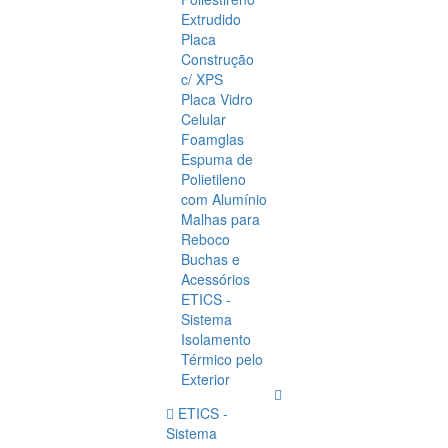
Extrudido
Placa
Construção
c/ XPS
Placa Vidro
Celular
Foamglas
Espuma de
Polietileno
com Alumínio
Malhas para
Reboco
Buchas e
Acessórios
ETICS -
Sistema
Isolamento
Térmico pelo
Exterior
ETICS -
Sistema