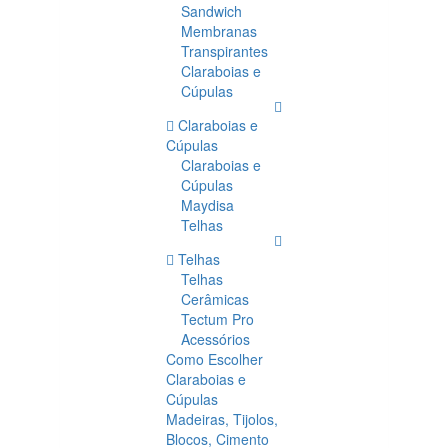
Sandwich
Membranas
Transpirantes
Claraboias e
Cúpulas
Claraboias e
Cúpulas
Claraboias e
Cúpulas
Maydisa
Telhas
Telhas
Telhas
Cerâmicas
Tectum Pro
Acessórios
Como Escolher
Claraboias e
Cúpulas
Madeiras, Tijolos,
Blocos, Cimento