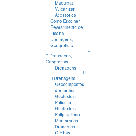
Máquinas
Vulcanizar
Acessórios
Como Escolher
Revestimento de
Piscina
Drenagens,
Geogrelhas
Drenagens,
Geogrelhas
Drenagens
Drenagens
Geocompostos
drenantes
Geotêxteis
Poliéster
Geotêxteis
Polipropileno
Membranas
Drenantes
Grelhas