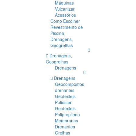
Máquinas
Vulcanizar
Acessórios
Como Escolher
Revestimento de
Piscina
Drenagens,
Geogrelhas
Drenagens,
Geogrelhas
Drenagens
Drenagens
Geocompostos
drenantes
Geotêxteis
Poliéster
Geotêxteis
Polipropileno
Membranas
Drenantes
Grelhas