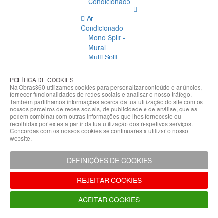
Condicionado
Ar
Condicionado
Mono Split -
Mural
Multi Split
Acessórios
Ar
POLÍTICA DE COOKIES
Condicionado
Na Obras360 utilizamos cookies para personalizar conteúdo e anúncios,
fornecer funcionalidades de redes sociais e analisar o nosso tráfego.
Acessórios
Também partilhamos informações acerca da tua utilização do site com os
Climatização
nossos parceiros de redes sociais, de publicidade e de análise, que as
podem combinar com outras informações que lhes forneceste ou
Acessórios
recolhidas por estes a partir da tua utilização dos respetivos serviços.
Concordas com os nossos cookies se continuares a utilizar o nosso
Climatização
website.
Bombas
Hidráulicas
DEFINIÇÕES DE COOKIES
Controladores
Fixações e
REJEITAR COOKIES
Acessórios
Isolamento
ACEITAR COOKIES
para
Tubagem