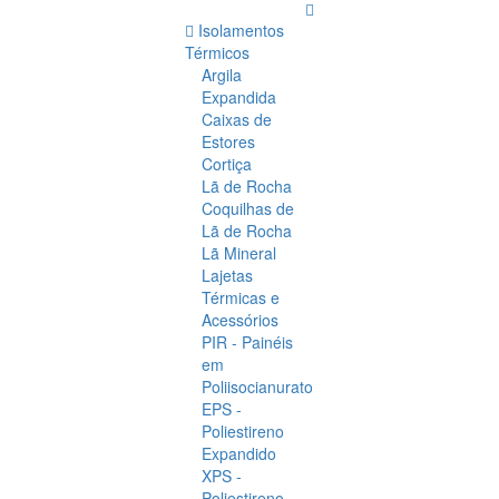
Isolamentos
Térmicos
Argila
Expandida
Caixas de
Estores
Cortiça
Lã de Rocha
Coquilhas de
Lã de Rocha
Lã Mineral
Lajetas
Térmicas e
Acessórios
PIR - Painéis
em
Poliisocianurato
EPS -
Poliestireno
Expandido
XPS -
Poliestireno