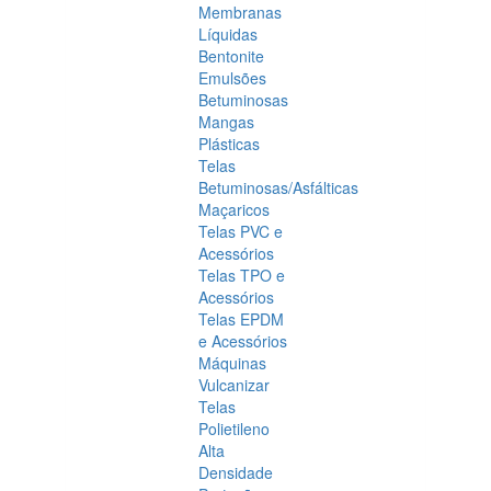
Membranas
Líquidas
Bentonite
Emulsões
Betuminosas
Mangas
Plásticas
Telas
Betuminosas/Asfálticas
Maçaricos
Telas PVC e
Acessórios
Telas TPO e
Acessórios
Telas EPDM
e Acessórios
Máquinas
Vulcanizar
Telas
Polietileno
Alta
Densidade