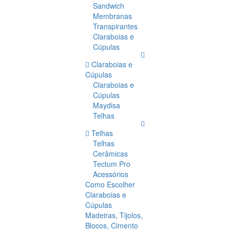
Sandwich
Membranas
Transpirantes
Claraboias e
Cúpulas
Claraboias e
Cúpulas
Claraboias e
Cúpulas
Maydisa
Telhas
Telhas
Telhas
Cerâmicas
Tectum Pro
Acessórios
Como Escolher
Claraboias e
Cúpulas
Madeiras, Tijolos,
Blocos, Cimento