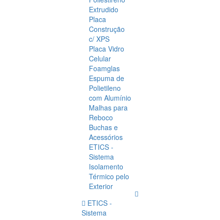
Extrudido
Placa
Construção
c/ XPS
Placa Vidro
Celular
Foamglas
Espuma de
Polietileno
com Alumínio
Malhas para
Reboco
Buchas e
Acessórios
ETICS -
Sistema
Isolamento
Térmico pelo
Exterior
ETICS -
Sistema