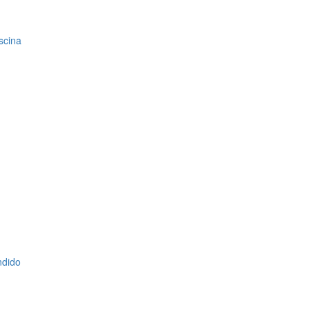
scina
ndido