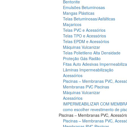
Bentonite
Emulsões Betuminosas
Mangas Plásticas
Telas Betuminosas/Asfálticas
Maçaricos
Telas PVC e Acessórios
Telas TPO e Acessórios
Telas EPDM e Acessórios
Máquinas Vulcanizar
Telas Polietileno Alta Densidade
Proteção Gás Radão
Fitas Auto Adesivas Impermeabiliz
Lâminas Impermeabilização
Acessórios
Piscinas – Membranas PVC, Acessó
Membranas PVC Piscinas
Máquinas Vulcanizar
Acessórios
IMPERMEABILIZAR COM MEMBRAN
como escolher revestimento de pis
Piscinas – Membranas PVC, Acessóri
Piscinas – Membranas PVC, Acessó
Membranas PVC Piscinas