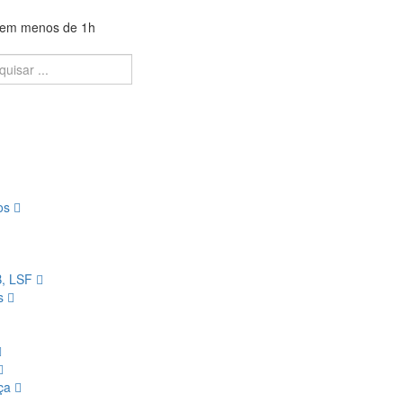
a em menos de 1h
ios
B, LSF
os
nça