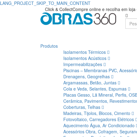
LANG_PROJECT_SKIP_TO_MAIN_CONTENT
Click & Collect
Compre online e recolha em loj
Produtos
Isolamentos Térmicos
Isolamentos Acústicos
Impermeabilizações
Piscinas – Membranas PVC, Acessór
Drenagens, Geogrelhas
Argamassas, Betão, Juntas
Cola e Veda, Selantes, Espumas
Placas Gesso, Lã Mineral, Perfis, OS
Cerâmica, Pavimentos, Revestiment
Coberturas, Telhas
Madeiras, Tijolos, Blocos, Cimento
Fotovoltaico, Carregadores Elétricos
Aquecimento Água, Ar Condicionado
Acessórios Obra, Cofragem, Segura