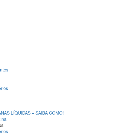
antes
rios
AS LÍQUIDAS – SAIBA COMO!
cina
os
rios