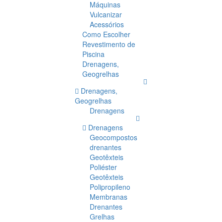
Máquinas
Vulcanizar
Acessórios
Como Escolher
Revestimento de
Piscina
Drenagens,
Geogrelhas
Drenagens,
Geogrelhas
Drenagens
Drenagens
Geocompostos
drenantes
Geotêxteis
Poliéster
Geotêxteis
Polipropileno
Membranas
Drenantes
Grelhas