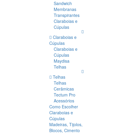
Sandwich
Membranas
Transpirantes
Claraboias e
Cúpulas
Claraboias e
Cúpulas
Claraboias e
Cúpulas
Maydisa
Telhas
Telhas
Telhas
Cerâmicas
Tectum Pro
Acessórios
Como Escolher
Claraboias e
Cúpulas
Madeiras, Tijolos,
Blocos, Cimento