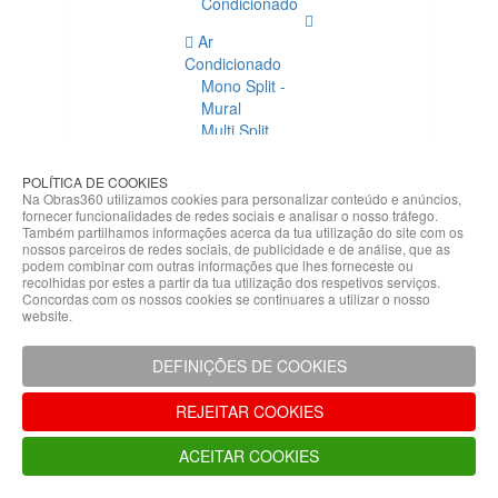
Condicionado
Ar
Condicionado
Mono Split -
Mural
Multi Split
Acessórios
Ar
POLÍTICA DE COOKIES
Condicionado
Na Obras360 utilizamos cookies para personalizar conteúdo e anúncios,
fornecer funcionalidades de redes sociais e analisar o nosso tráfego.
Acessórios
Também partilhamos informações acerca da tua utilização do site com os
Climatização
nossos parceiros de redes sociais, de publicidade e de análise, que as
podem combinar com outras informações que lhes forneceste ou
Acessórios
recolhidas por estes a partir da tua utilização dos respetivos serviços.
Concordas com os nossos cookies se continuares a utilizar o nosso
Climatização
website.
Bombas
Hidráulicas
DEFINIÇÕES DE COOKIES
Controladores
Fixações e
REJEITAR COOKIES
Acessórios
Isolamento
ACEITAR COOKIES
para
Tubagem