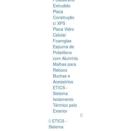
Extrudido
Placa
Construção
c/ XPS
Placa Vidro
Celular
Foamglas
Espuma de
Polietileno
com Alumínio
Malhas para
Reboco
Buchas e
Acessórios
ETICS -
Sistema
Isolamento
Térmico pelo
Exterior
ETICS -
Sistema