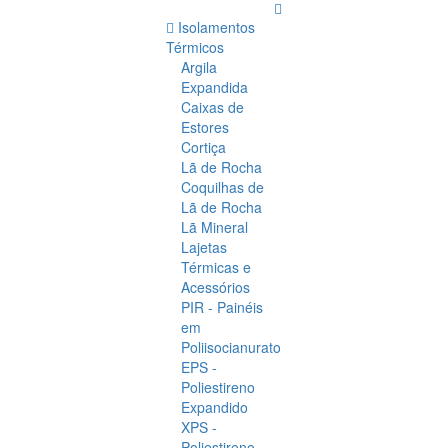
Isolamentos
Térmicos
Argila
Expandida
Caixas de
Estores
Cortiça
Lã de Rocha
Coquilhas de
Lã de Rocha
Lã Mineral
Lajetas
Térmicas e
Acessórios
PIR - Painéis
em
Poliisocianurato
EPS -
Poliestireno
Expandido
XPS -
Poliestireno