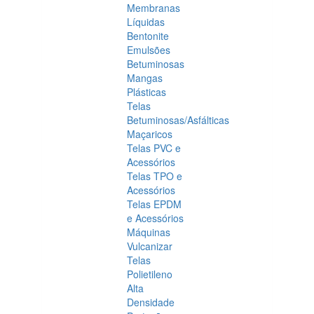
Membranas
Líquidas
Bentonite
Emulsões
Betuminosas
Mangas
Plásticas
Telas
Betuminosas/Asfálticas
Maçaricos
Telas PVC e
Acessórios
Telas TPO e
Acessórios
Telas EPDM
e Acessórios
Máquinas
Vulcanizar
Telas
Polietileno
Alta
Densidade