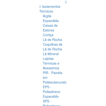
Isolamentos
Térmicos
Argila
Expandida
Caixas de
Estores
Cortiça
Lã de Rocha
Coquilhas de
Lã de Rocha
Lã Mineral
Lajetas
Térmicas e
Acessórios
PIR - Painéis
em
Poliisocianurato
EPS -
Poliestireno
Expandido
XPS -
Poliestireno