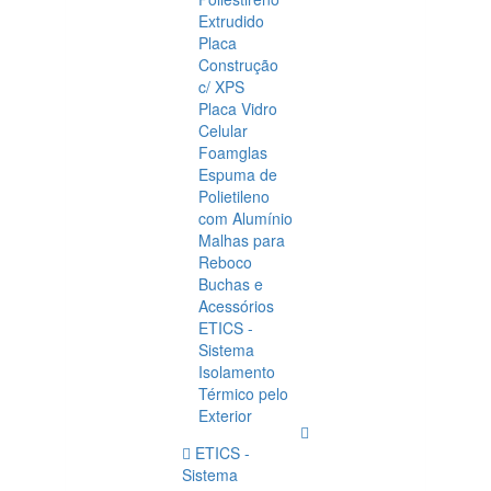
Extrudido
Placa
Construção
c/ XPS
Placa Vidro
Celular
Foamglas
Espuma de
Polietileno
com Alumínio
Malhas para
Reboco
Buchas e
Acessórios
ETICS -
Sistema
Isolamento
Térmico pelo
Exterior
ETICS -
Sistema