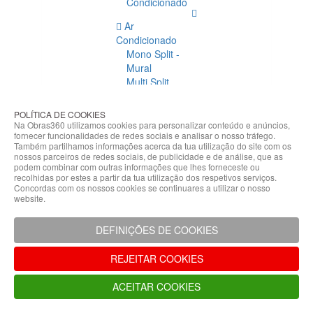
Condicionado
Ar
Condicionado
Mono Split -
Mural
Multi Split
Acessórios
Ar
POLÍTICA DE COOKIES
Condicionado
Na Obras360 utilizamos cookies para personalizar conteúdo e anúncios,
fornecer funcionalidades de redes sociais e analisar o nosso tráfego.
Acessórios
Também partilhamos informações acerca da tua utilização do site com os
Climatização
nossos parceiros de redes sociais, de publicidade e de análise, que as
podem combinar com outras informações que lhes forneceste ou
Acessórios
recolhidas por estes a partir da tua utilização dos respetivos serviços.
Concordas com os nossos cookies se continuares a utilizar o nosso
Climatização
website.
Bombas
Hidráulicas
DEFINIÇÕES DE COOKIES
Controladores
Fixações e
REJEITAR COOKIES
Acessórios
Isolamento
ACEITAR COOKIES
para
Tubagem