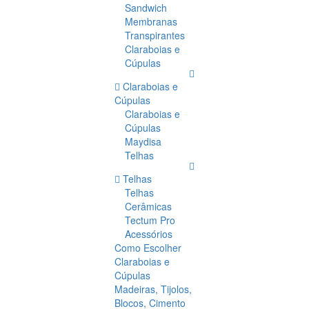
Sandwich
Membranas
Transpirantes
Claraboias e
Cúpulas
Claraboias e
Cúpulas
Claraboias e
Cúpulas
Maydisa
Telhas
Telhas
Telhas
Cerâmicas
Tectum Pro
Acessórios
Como Escolher
Claraboias e
Cúpulas
Madeiras, Tijolos,
Blocos, Cimento