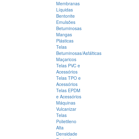
Membranas
Líquidas
Bentonite
Emulsões
Betuminosas
Mangas
Plásticas
Telas
Betuminosas/Asfálticas
Maçaricos
Telas PVC e
Acessórios
Telas TPO e
Acessórios
Telas EPDM
e Acessórios
Máquinas
Vulcanizar
Telas
Polietileno
Alta
Densidade