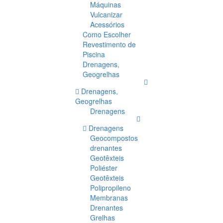
Máquinas
Vulcanizar
Acessórios
Como Escolher
Revestimento de
Piscina
Drenagens,
Geogrelhas
Drenagens,
Geogrelhas
Drenagens
Drenagens
Geocompostos
drenantes
Geotêxteis
Poliéster
Geotêxteis
Polipropileno
Membranas
Drenantes
Grelhas