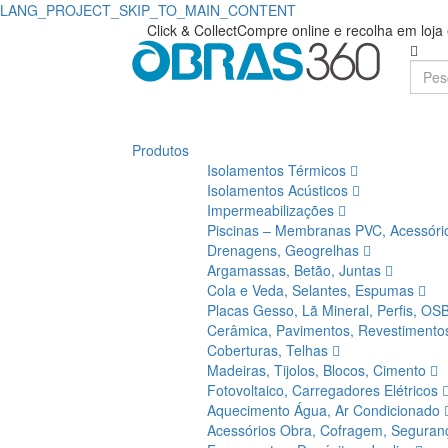
LANG_PROJECT_SKIP_TO_MAIN_CONTENT
Click & Collect
Compre online e recolha em loj
Produtos
Isolamentos Térmicos
Isolamentos Acústicos
Impermeabilizações
Piscinas – Membranas PVC, Acessór
Drenagens, Geogrelhas
Argamassas, Betão, Juntas
Cola e Veda, Selantes, Espumas
Placas Gesso, Lã Mineral, Perfis, OS
Cerâmica, Pavimentos, Revestiment
Coberturas, Telhas
Madeiras, Tijolos, Blocos, Cimento
Fotovoltaico, Carregadores Elétricos
Aquecimento Água, Ar Condicionado
Acessórios Obra, Cofragem, Segura