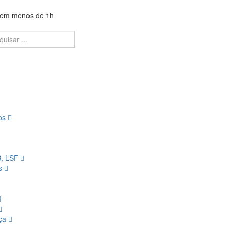
a em menos de 1h
ios
B, LSF
os
nça