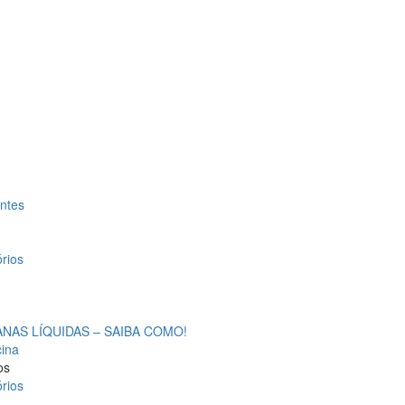
antes
rios
AS LÍQUIDAS – SAIBA COMO!
cina
os
rios