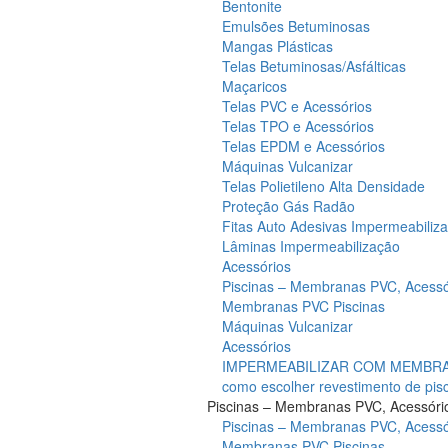
Bentonite
Emulsões Betuminosas
Mangas Plásticas
Telas Betuminosas/Asfálticas
Maçaricos
Telas PVC e Acessórios
Telas TPO e Acessórios
Telas EPDM e Acessórios
Máquinas Vulcanizar
Telas Polietileno Alta Densidade
Proteção Gás Radão
Fitas Auto Adesivas Impermeabiliz
Lâminas Impermeabilização
Acessórios
Piscinas – Membranas PVC, Acessó
Membranas PVC Piscinas
Máquinas Vulcanizar
Acessórios
IMPERMEABILIZAR COM MEMBRAN
como escolher revestimento de pis
Piscinas – Membranas PVC, Acessóri
Piscinas – Membranas PVC, Acessó
Membranas PVC Piscinas