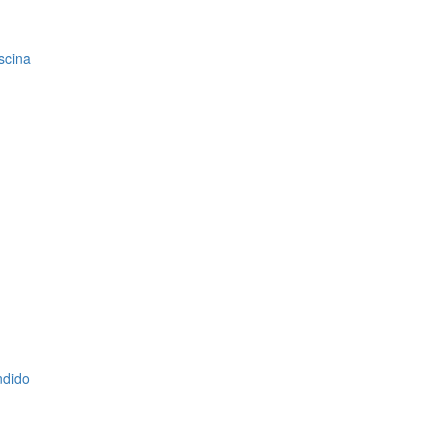
scina
ndido