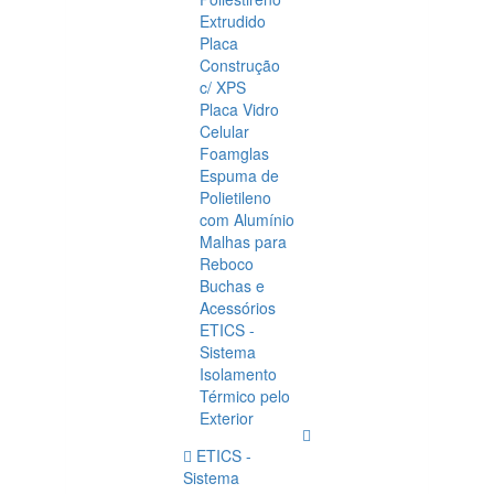
Extrudido
Placa
Construção
c/ XPS
Placa Vidro
Celular
Foamglas
Espuma de
Polietileno
com Alumínio
Malhas para
Reboco
Buchas e
Acessórios
ETICS -
Sistema
Isolamento
Térmico pelo
Exterior
ETICS -
Sistema