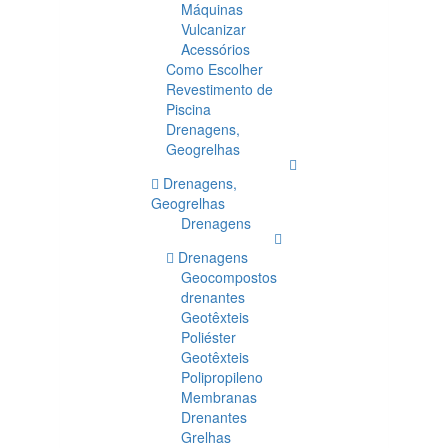
Máquinas
Vulcanizar
Acessórios
Como Escolher
Revestimento de
Piscina
Drenagens,
Geogrelhas
Drenagens,
Geogrelhas
Drenagens
Drenagens
Geocompostos
drenantes
Geotêxteis
Poliéster
Geotêxteis
Polipropileno
Membranas
Drenantes
Grelhas