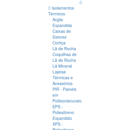
Isolamentos
Térmicos
Argila
Expandida
Caixas de
Estores
Cortiça
Lã de Rocha
Coquilhas de
Lã de Rocha
Lã Mineral
Lajetas
Térmicas e
Acessórios
PIR - Painéis
em
Poliisocianurato
EPS -
Poliestireno
Expandido
XPS -
Poliestireno