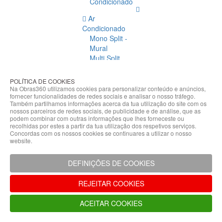
Condicionado
Ar
Condicionado
Mono Split -
Mural
Multi Split
Acessórios
Ar
POLÍTICA DE COOKIES
Condicionado
Na Obras360 utilizamos cookies para personalizar conteúdo e anúncios,
fornecer funcionalidades de redes sociais e analisar o nosso tráfego.
Acessórios
Também partilhamos informações acerca da tua utilização do site com os
Climatização
nossos parceiros de redes sociais, de publicidade e de análise, que as
podem combinar com outras informações que lhes forneceste ou
Acessórios
recolhidas por estes a partir da tua utilização dos respetivos serviços.
Concordas com os nossos cookies se continuares a utilizar o nosso
Climatização
website.
Bombas
Hidráulicas
DEFINIÇÕES DE COOKIES
Controladores
Fixações e
REJEITAR COOKIES
Acessórios
Isolamento
ACEITAR COOKIES
para
Tubagem