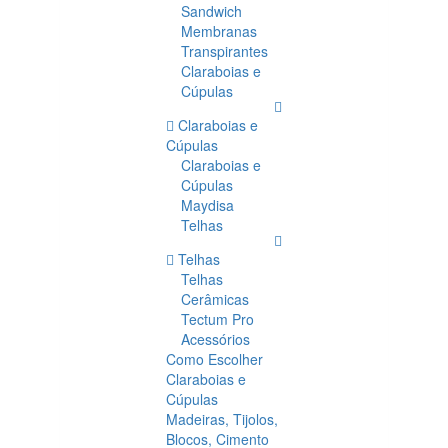
Sandwich
Membranas
Transpirantes
Claraboias e
Cúpulas
Claraboias e
Cúpulas
Claraboias e
Cúpulas
Maydisa
Telhas
Telhas
Telhas
Cerâmicas
Tectum Pro
Acessórios
Como Escolher
Claraboias e
Cúpulas
Madeiras, Tijolos,
Blocos, Cimento