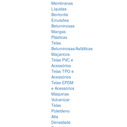
Membranas
Líquidas
Bentonite
Emulsões
Betuminosas
Mangas
Plásticas
Telas
Betuminosas/Asfálticas
Maçaricos
Telas PVC e
Acessórios
Telas TPO e
Acessórios
Telas EPDM
e Acessórios
Máquinas
Vulcanizar
Telas
Polietileno
Alta
Densidade