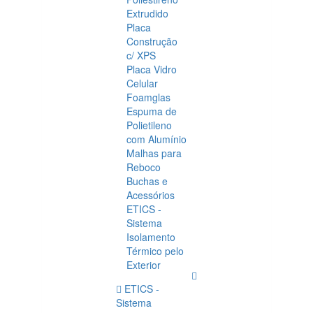
Extrudido
Placa
Construção
c/ XPS
Placa Vidro
Celular
Foamglas
Espuma de
Polietileno
com Alumínio
Malhas para
Reboco
Buchas e
Acessórios
ETICS -
Sistema
Isolamento
Térmico pelo
Exterior
ETICS -
Sistema