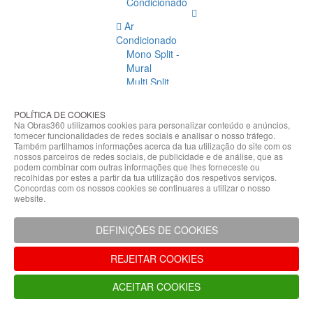
Condicionado
Ar
Condicionado
Mono Split -
Mural
Multi Split
Acessórios
Ar
POLÍTICA DE COOKIES
Condicionado
Na Obras360 utilizamos cookies para personalizar conteúdo e anúncios,
fornecer funcionalidades de redes sociais e analisar o nosso tráfego.
Acessórios
Também partilhamos informações acerca da tua utilização do site com os
Climatização
nossos parceiros de redes sociais, de publicidade e de análise, que as
podem combinar com outras informações que lhes forneceste ou
Acessórios
recolhidas por estes a partir da tua utilização dos respetivos serviços.
Concordas com os nossos cookies se continuares a utilizar o nosso
Climatização
website.
Bombas
Hidráulicas
DEFINIÇÕES DE COOKIES
Controladores
Fixações e
REJEITAR COOKIES
Acessórios
Isolamento
ACEITAR COOKIES
para
Tubagem