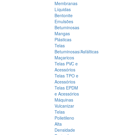
Membranas
Líquidas
Bentonite
Emulsões
Betuminosas
Mangas
Plásticas
Telas
Betuminosas/Asfálticas
Maçaricos
Telas PVC e
Acessórios
Telas TPO e
Acessórios
Telas EPDM
e Acessórios
Máquinas
Vulcanizar
Telas
Polietileno
Alta
Densidade