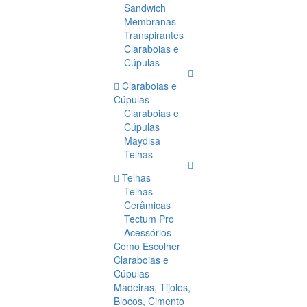
Sandwich
Membranas
Transpirantes
Claraboias e
Cúpulas
Claraboias e
Cúpulas
Claraboias e
Cúpulas
Maydisa
Telhas
Telhas
Telhas
Cerâmicas
Tectum Pro
Acessórios
Como Escolher
Claraboias e
Cúpulas
Madeiras, Tijolos,
Blocos, Cimento