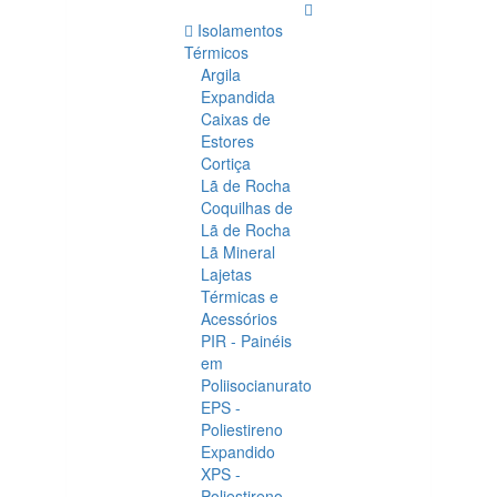
Isolamentos
Térmicos
Argila
Expandida
Caixas de
Estores
Cortiça
Lã de Rocha
Coquilhas de
Lã de Rocha
Lã Mineral
Lajetas
Térmicas e
Acessórios
PIR - Painéis
em
Poliisocianurato
EPS -
Poliestireno
Expandido
XPS -
Poliestireno