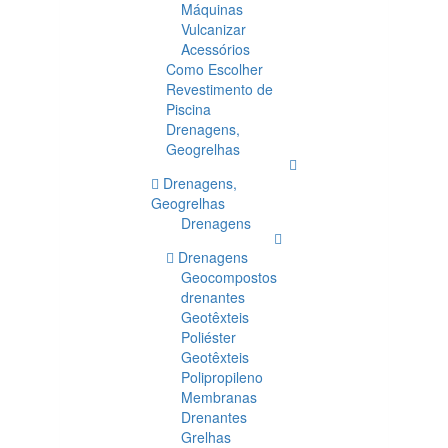
Máquinas
Vulcanizar
Acessórios
Como Escolher
Revestimento de
Piscina
Drenagens,
Geogrelhas
Drenagens,
Geogrelhas
Drenagens
Drenagens
Geocompostos
drenantes
Geotêxteis
Poliéster
Geotêxteis
Polipropileno
Membranas
Drenantes
Grelhas