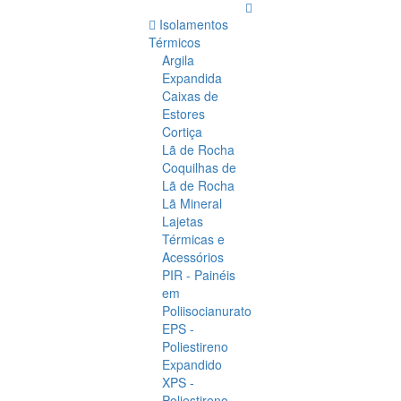
Isolamentos
Térmicos
Argila
Expandida
Caixas de
Estores
Cortiça
Lã de Rocha
Coquilhas de
Lã de Rocha
Lã Mineral
Lajetas
Térmicas e
Acessórios
PIR - Painéis
em
Poliisocianurato
EPS -
Poliestireno
Expandido
XPS -
Poliestireno