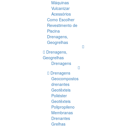
Máquinas
Vulcanizar
Acessórios
Como Escolher
Revestimento de
Piscina
Drenagens,
Geogrelhas
Drenagens,
Geogrelhas
Drenagens
Drenagens
Geocompostos
drenantes
Geotêxteis
Poliéster
Geotêxteis
Polipropileno
Membranas
Drenantes
Grelhas