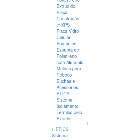
Extrudido
Placa
Construção
c/ XPS
Placa Vidro
Celular
Foamglas
Espuma de
Polietileno
com Alumínio
Malhas para
Reboco
Buchas e
Acessórios
ETICS -
Sistema
Isolamento
Térmico pelo
Exterior
ETICS -
Sistema