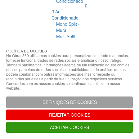
Condicionado
Ar
Condicionado
Mono Split -
Mural
Multi Split
Acessórios
Ar
POLÍTICA DE COOKIES
Condicionado
Na Obras360 utilizamos cookies para personalizar conteúdo e anúncios,
fornecer funcionalidades de redes sociais e analisar o nosso tráfego.
Acessórios
Também partilhamos informações acerca da tua utilização do site com os
Climatização
nossos parceiros de redes sociais, de publicidade e de análise, que as
podem combinar com outras informações que lhes forneceste ou
Acessórios
recolhidas por estes a partir da tua utilização dos respetivos serviços.
Concordas com os nossos cookies se continuares a utilizar o nosso
Climatização
website.
Bombas
Hidráulicas
DEFINIÇÕES DE COOKIES
Controladores
Fixações e
REJEITAR COOKIES
Acessórios
Isolamento
ACEITAR COOKIES
para
Tubagem