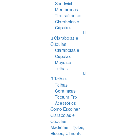
Sandwich
Membranas
Transpirantes
Claraboias e
Cúpulas
Claraboias e
Cúpulas
Claraboias e
Cúpulas
Maydisa
Telhas
Telhas
Telhas
Cerâmicas
Tectum Pro
Acessórios
Como Escolher
Claraboias e
Cúpulas
Madeiras, Tijolos,
Blocos, Cimento