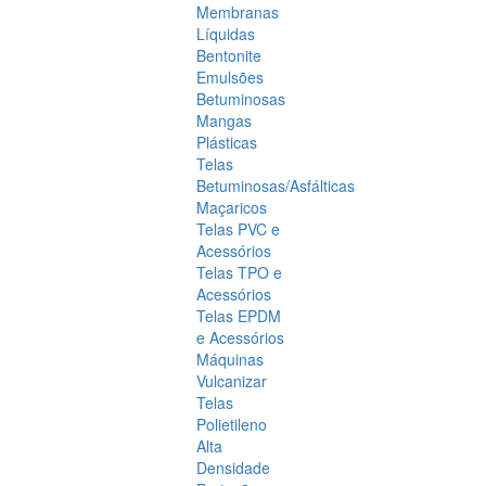
Membranas
Líquidas
Bentonite
Emulsões
Betuminosas
Mangas
Plásticas
Telas
Betuminosas/Asfálticas
Maçaricos
Telas PVC e
Acessórios
Telas TPO e
Acessórios
Telas EPDM
e Acessórios
Máquinas
Vulcanizar
Telas
Polietileno
Alta
Densidade