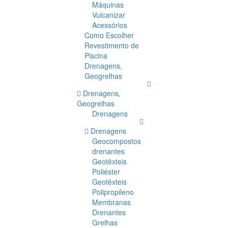
Máquinas
Vulcanizar
Acessórios
Como Escolher
Revestimento de
Piscina
Drenagens,
Geogrelhas
Drenagens,
Geogrelhas
Drenagens
Drenagens
Geocompostos
drenantes
Geotêxteis
Poliéster
Geotêxteis
Polipropileno
Membranas
Drenantes
Grelhas