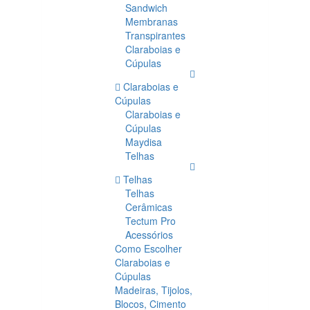
Sandwich
Membranas
Transpirantes
Claraboias e
Cúpulas
Claraboias e
Cúpulas
Claraboias e
Cúpulas
Maydisa
Telhas
Telhas
Telhas
Cerâmicas
Tectum Pro
Acessórios
Como Escolher
Claraboias e
Cúpulas
Madeiras, Tijolos,
Blocos, Cimento