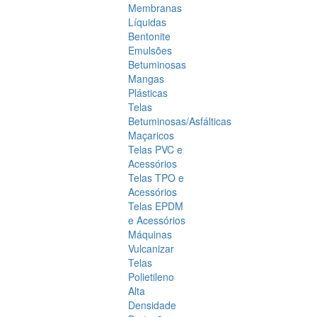
Membranas
Líquidas
Bentonite
Emulsões
Betuminosas
Mangas
Plásticas
Telas
Betuminosas/Asfálticas
Maçaricos
Telas PVC e
Acessórios
Telas TPO e
Acessórios
Telas EPDM
e Acessórios
Máquinas
Vulcanizar
Telas
Polietileno
Alta
Densidade