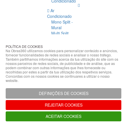
Condicionado
Ar
Condicionado
Mono Split -
Mural
Multi Split
Acessórios
Ar
POLÍTICA DE COOKIES
Condicionado
Na Obras360 utilizamos cookies para personalizar conteúdo e anúncios,
fornecer funcionalidades de redes sociais e analisar o nosso tráfego.
Acessórios
Também partilhamos informações acerca da tua utilização do site com os
Climatização
nossos parceiros de redes sociais, de publicidade e de análise, que as
podem combinar com outras informações que lhes forneceste ou
Acessórios
recolhidas por estes a partir da tua utilização dos respetivos serviços.
Concordas com os nossos cookies se continuares a utilizar o nosso
Climatização
website.
Bombas
Hidráulicas
DEFINIÇÕES DE COOKIES
Controladores
Fixações e
REJEITAR COOKIES
Acessórios
Isolamento
ACEITAR COOKIES
para
Tubagem