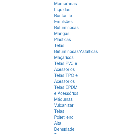
Membranas
Líquidas
Bentonite
Emulsões
Betuminosas
Mangas
Plásticas
Telas
Betuminosas/Asfálticas
Maçaricos
Telas PVC e
Acessórios
Telas TPO e
Acessórios
Telas EPDM
e Acessórios
Máquinas
Vulcanizar
Telas
Polietileno
Alta
Densidade