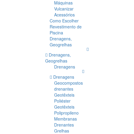
Máquinas
Vulcanizar
Acessórios
Como Escolher
Revestimento de
Piscina
Drenagens,
Geogrelhas
Drenagens,
Geogrelhas
Drenagens
Drenagens
Geocompostos
drenantes
Geotêxteis
Poliéster
Geotêxteis
Polipropileno
Membranas
Drenantes
Grelhas