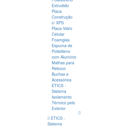
Extrudido
Placa
Construção
c/ XPS
Placa Vidro
Celular
Foamglas
Espuma de
Polietileno
com Alumínio
Malhas para
Reboco
Buchas e
Acessórios
ETICS -
Sistema
Isolamento
Térmico pelo
Exterior
ETICS -
Sistema