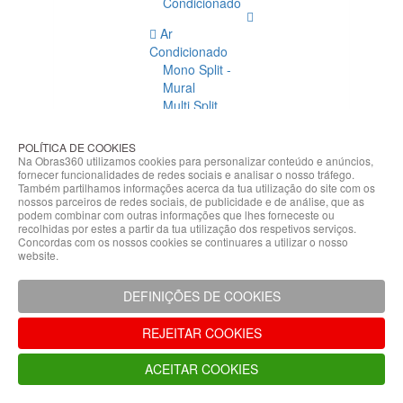
Condicionado
Ar
Condicionado
Mono Split -
Mural
Multi Split
Acessórios
Ar
POLÍTICA DE COOKIES
Condicionado
Na Obras360 utilizamos cookies para personalizar conteúdo e anúncios,
fornecer funcionalidades de redes sociais e analisar o nosso tráfego.
Acessórios
Também partilhamos informações acerca da tua utilização do site com os
Climatização
nossos parceiros de redes sociais, de publicidade e de análise, que as
podem combinar com outras informações que lhes forneceste ou
Acessórios
recolhidas por estes a partir da tua utilização dos respetivos serviços.
Concordas com os nossos cookies se continuares a utilizar o nosso
Climatização
website.
Bombas
Hidráulicas
DEFINIÇÕES DE COOKIES
Controladores
Fixações e
REJEITAR COOKIES
Acessórios
Isolamento
ACEITAR COOKIES
para
Tubagem