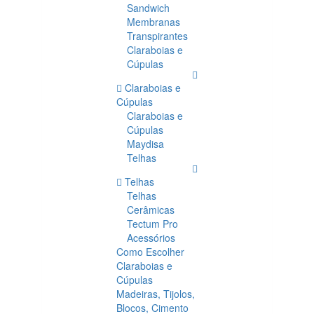
Sandwich
Membranas
Transpirantes
Claraboias e
Cúpulas
Claraboias e
Cúpulas
Claraboias e
Cúpulas
Maydisa
Telhas
Telhas
Telhas
Cerâmicas
Tectum Pro
Acessórios
Como Escolher
Claraboias e
Cúpulas
Madeiras, Tijolos,
Blocos, Cimento