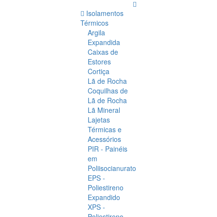
Isolamentos
Térmicos
Argila
Expandida
Caixas de
Estores
Cortiça
Lã de Rocha
Coquilhas de
Lã de Rocha
Lã Mineral
Lajetas
Térmicas e
Acessórios
PIR - Painéis
em
Poliisocianurato
EPS -
Poliestireno
Expandido
XPS -
Poliestireno