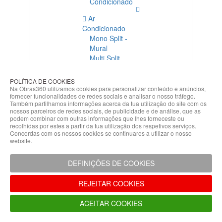
Condicionado
Ar
Condicionado
Mono Split -
Mural
Multi Split
Acessórios
Ar
POLÍTICA DE COOKIES
Condicionado
Na Obras360 utilizamos cookies para personalizar conteúdo e anúncios,
fornecer funcionalidades de redes sociais e analisar o nosso tráfego.
Acessórios
Também partilhamos informações acerca da tua utilização do site com os
Climatização
nossos parceiros de redes sociais, de publicidade e de análise, que as
podem combinar com outras informações que lhes forneceste ou
Acessórios
recolhidas por estes a partir da tua utilização dos respetivos serviços.
Concordas com os nossos cookies se continuares a utilizar o nosso
Climatização
website.
Bombas
Hidráulicas
DEFINIÇÕES DE COOKIES
Controladores
Fixações e
REJEITAR COOKIES
Acessórios
Isolamento
ACEITAR COOKIES
para
Tubagem