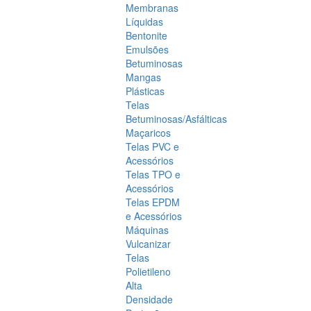
Membranas
Líquidas
Bentonite
Emulsões
Betuminosas
Mangas
Plásticas
Telas
Betuminosas/Asfálticas
Maçaricos
Telas PVC e
Acessórios
Telas TPO e
Acessórios
Telas EPDM
e Acessórios
Máquinas
Vulcanizar
Telas
Polietileno
Alta
Densidade