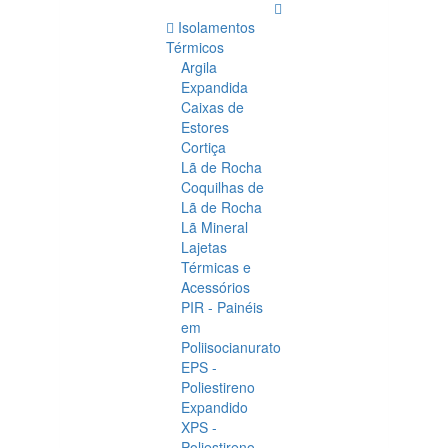
Isolamentos
Térmicos
Argila
Expandida
Caixas de
Estores
Cortiça
Lã de Rocha
Coquilhas de
Lã de Rocha
Lã Mineral
Lajetas
Térmicas e
Acessórios
PIR - Painéis
em
Poliisocianurato
EPS -
Poliestireno
Expandido
XPS -
Poliestireno