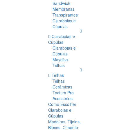
Sandwich
Membranas
Transpirantes
Claraboias e
Cúpulas
Claraboias e
Cúpulas
Claraboias e
Cúpulas
Maydisa
Telhas
Telhas
Telhas
Cerâmicas
Tectum Pro
Acessórios
Como Escolher
Claraboias e
Cúpulas
Madeiras, Tijolos,
Blocos, Cimento