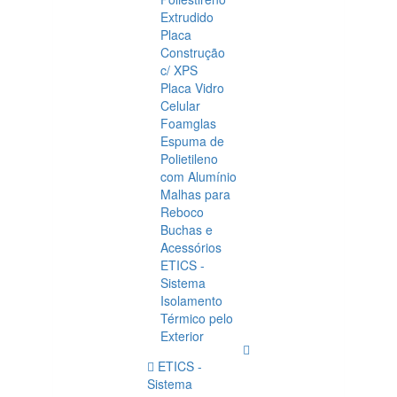
Extrudido
Placa
Construção
c/ XPS
Placa Vidro
Celular
Foamglas
Espuma de
Polietileno
com Alumínio
Malhas para
Reboco
Buchas e
Acessórios
ETICS -
Sistema
Isolamento
Térmico pelo
Exterior
ETICS -
Sistema