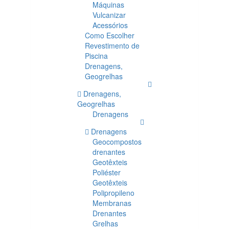
Máquinas
Vulcanizar
Acessórios
Como Escolher
Revestimento de
Piscina
Drenagens,
Geogrelhas
Drenagens,
Geogrelhas
Drenagens
Drenagens
Geocompostos
drenantes
Geotêxteis
Poliéster
Geotêxteis
Polipropileno
Membranas
Drenantes
Grelhas