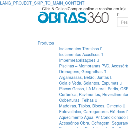
LANG_PROJECT_SKIP_TO_MAIN_CONTENT
Click & Collect
Compre online e recolha em loj
Produtos
Isolamentos Térmicos
Isolamentos Acústicos
Impermeabilizações
Piscinas – Membranas PVC, Acessór
Drenagens, Geogrelhas
Argamassas, Betão, Juntas
Cola e Veda, Selantes, Espumas
Placas Gesso, Lã Mineral, Perfis, OS
Cerâmica, Pavimentos, Revestiment
Coberturas, Telhas
Madeiras, Tijolos, Blocos, Cimento
Fotovoltaico, Carregadores Elétricos
Aquecimento Água, Ar Condicionado
Acessórios Obra, Cofragem, Segura