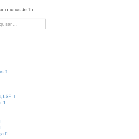
a em menos de 1h
ios
B, LSF
os
nça