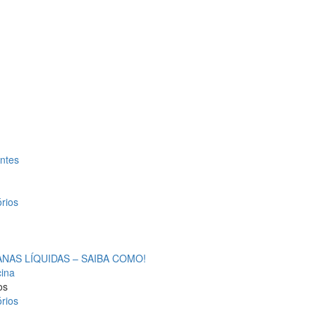
antes
rios
AS LÍQUIDAS – SAIBA COMO!
cina
os
rios