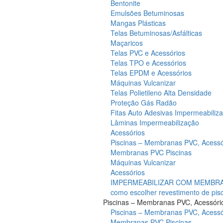
Bentonite
Emulsões Betuminosas
Mangas Plásticas
Telas Betuminosas/Asfálticas
Maçaricos
Telas PVC e Acessórios
Telas TPO e Acessórios
Telas EPDM e Acessórios
Máquinas Vulcanizar
Telas Polietileno Alta Densidade
Proteção Gás Radão
Fitas Auto Adesivas Impermeabiliz
Lâminas Impermeabilização
Acessórios
Piscinas – Membranas PVC, Acessó
Membranas PVC Piscinas
Máquinas Vulcanizar
Acessórios
IMPERMEABILIZAR COM MEMBRAN
como escolher revestimento de pis
Piscinas – Membranas PVC, Acessóri
Piscinas – Membranas PVC, Acessó
Membranas PVC Piscinas