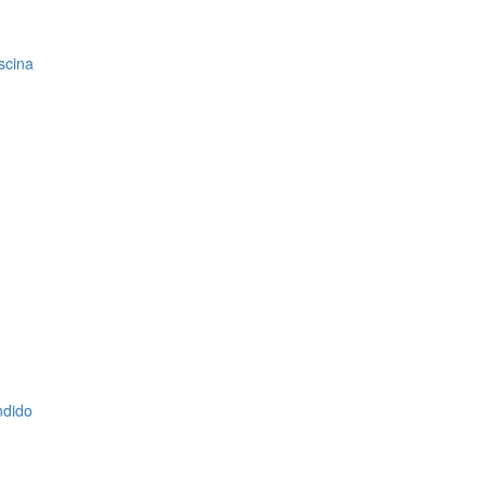
scina
ndido