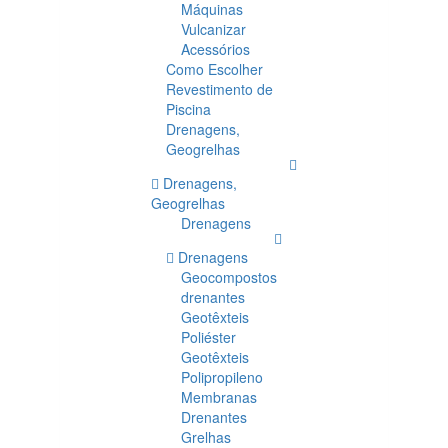
Máquinas
Vulcanizar
Acessórios
Como Escolher
Revestimento de
Piscina
Drenagens,
Geogrelhas
Drenagens,
Geogrelhas
Drenagens
Drenagens
Geocompostos
drenantes
Geotêxteis
Poliéster
Geotêxteis
Polipropileno
Membranas
Drenantes
Grelhas