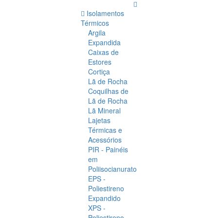
Isolamentos
Térmicos
Argila
Expandida
Caixas de
Estores
Cortiça
Lã de Rocha
Coquilhas de
Lã de Rocha
Lã Mineral
Lajetas
Térmicas e
Acessórios
PIR - Painéis
em
Poliisocianurato
EPS -
Poliestireno
Expandido
XPS -
Poliestireno