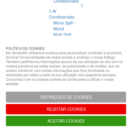
Condicionado
Ar
Condicionado
Mono Split -
Mural
Multi Split
Acessórios
Ar
POLÍTICA DE COOKIES
Condicionado
Na Obras360 utilizamos cookies para personalizar conteúdo e anúncios,
fornecer funcionalidades de redes sociais e analisar o nosso tráfego.
Acessórios
Também partilhamos informações acerca da tua utilização do site com os
Climatização
nossos parceiros de redes sociais, de publicidade e de análise, que as
podem combinar com outras informações que lhes forneceste ou
Acessórios
recolhidas por estes a partir da tua utilização dos respetivos serviços.
Concordas com os nossos cookies se continuares a utilizar o nosso
Climatização
website.
Bombas
Hidráulicas
DEFINIÇÕES DE COOKIES
Controladores
Fixações e
REJEITAR COOKIES
Acessórios
Isolamento
ACEITAR COOKIES
para
Tubagem