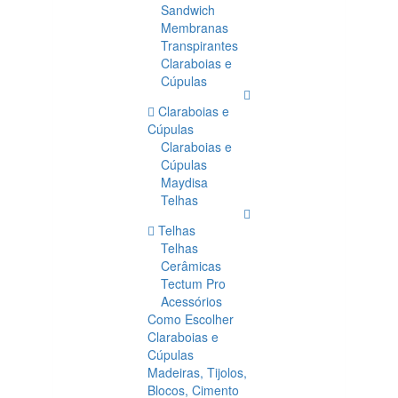
Sandwich
Membranas
Transpirantes
Claraboias e
Cúpulas
Claraboias e
Cúpulas
Claraboias e
Cúpulas
Maydisa
Telhas
Telhas
Telhas
Cerâmicas
Tectum Pro
Acessórios
Como Escolher
Claraboias e
Cúpulas
Madeiras, Tijolos,
Blocos, Cimento