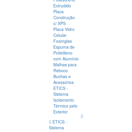
Extrudido
Placa
Construção
c/ XPS
Placa Vidro
Celular
Foamglas
Espuma de
Polietileno
com Alumínio
Malhas para
Reboco
Buchas e
Acessórios
ETICS -
Sistema
Isolamento
Térmico pelo
Exterior
ETICS -
Sistema