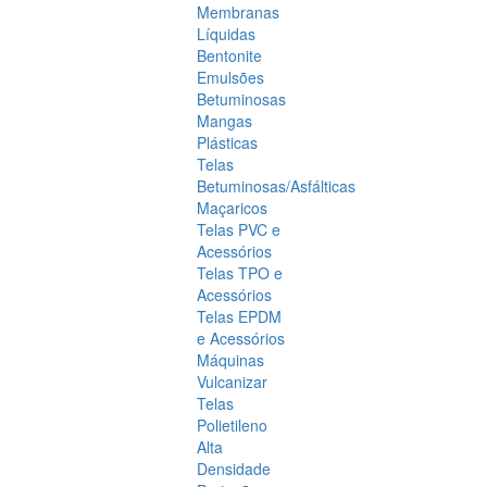
Membranas
Líquidas
Bentonite
Emulsões
Betuminosas
Mangas
Plásticas
Telas
Betuminosas/Asfálticas
Maçaricos
Telas PVC e
Acessórios
Telas TPO e
Acessórios
Telas EPDM
e Acessórios
Máquinas
Vulcanizar
Telas
Polietileno
Alta
Densidade